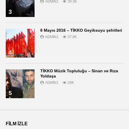
ADMIN1
39.3K
3
6 Mayıs 2016 – TİKKO Geyiksuyu şehitleri
ADMIN1
37.8K
4
TİKKO Müzik Topluluğu – Sinan ve Rıza
Yoldaşa
ADMIN1
28K
5
FILM IZLE