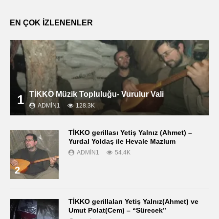
EN ÇOK İZLENENLER
TİKKO Müzik Topluluğu- Vurulur Vali
1
ADMIN1
128.3K
TİKKO gerillası Yetiş Yalnız (Ahmet) –
Yurdal Yoldaş ile Hevale Mazlum
ADMIN1
54.4K
2
TİKKO gerillaları Yetiş Yalnız(Ahmet) ve
Umut Polat(Cem) – “Sürecek”