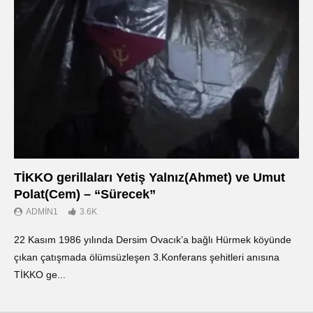
TİKKO gerillaları Yetiş Yalnız(Ahmet) ve Umut
Οι
Polat(Cem) – “Sürecek”
Ντ
ADMIN1
3.6K
22 Kasım 1986 yılında Dersim Ovacık’a bağlı Hürmek köyünde
«Ο
çıkan çatışmada ölümsüzleşen 3.Konferans şehitleri anısına
οπ
TİKKO ge...
ΤΙ