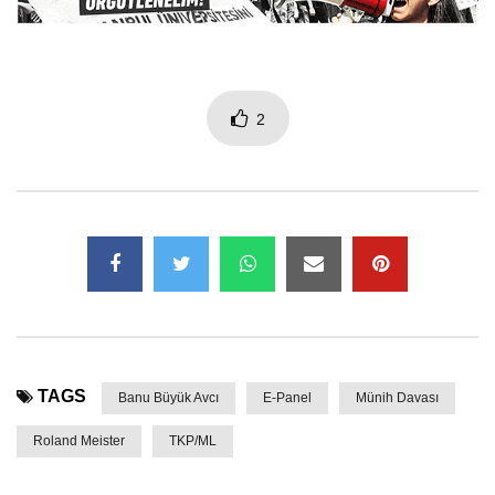
2
TAGS
Banu Büyük Avcı
E-Panel
Münih Davası
Roland Meister
TKP/ML