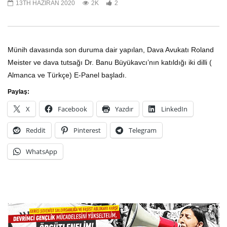
13TH HAZIRAN 2020
2K
2
E-Panel – Kadın, Kriz ve Mücadele
E-Panel ´´1 Mayıs´a gid
Pandemi Koşullarında İş
20TH ŞUBAT 2022
Sendikal Hareket Ne Y
Münih davasında son duruma dair yapılan, Dava Avukatı Roland
3
28TH NISAN 2021
Meister ve dava tutsağı Dr. Banu Büyükavcı’nın katıldığı iki dilli (
1
Almanca ve Türkçe) E-Panel başladı.
Paylaş:
X
Facebook
Yazdır
LinkedIn
Reddit
Pinterest
Telegram
WhatsApp