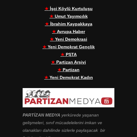
★
İşçi Köylü Kurtuluşu
★
Umut Yayımcılık
★
İbrahim Kaypakkaya
★
Avrupa Haber
★
Yeni Demokrasi
★
Yeni Demokrat Gençlik
★
PŞTA
★
Partizan Arşivi
★
Partizan
★
Yeni Demokrat Kadın
PARTİZAN MEDYA
yerkürede yaşanan
gelişmeleri, sınıf mücadelelerini imkan ve
olanakları dahilinde sizlerle paylaşacak bir