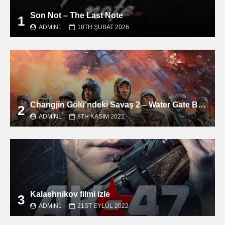
Son Not – The Last Note
1
ADMIN1
18TH ŞUBAT 2026
Changjin Gölü’ndeki Savaş 2 – Water Gate Bridge filmini izle
2
ADMIN1
8TH KASIM 2022
Kalashnikov filmi izle
3
ADMIN1
21ST EYLÜL 2022