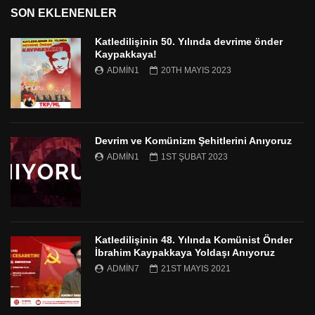
SON EKLENENLER
Katledilişinin 50. Yılında devrime önder
Kaypakkaya!
ADMIN1
20TH MAYIS 2023
Devrim ve Komünizm Şehitlerini Anıyoruz
ADMIN1
1ST ŞUBAT 2023
Katledilişinin 48. Yılında Komünist Önder
İbrahim Kaypakkaya Yoldaşı Anıyoruz
ADMIN7
21ST MAYIS 2021