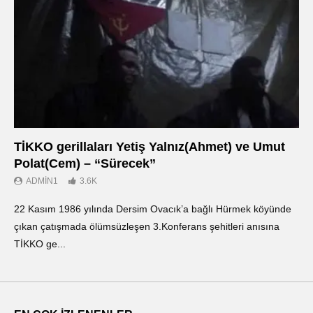
TİKKO gerillaları Yetiş Yalnız(Ahmet) ve Umut
Οι
Polat(Cem) – “Sürecek”
Ντ
ADMIN1
3.6K
22 Kasım 1986 yılında Dersim Ovacık’a bağlı Hürmek köyünde
«Ο
çıkan çatışmada ölümsüzleşen 3.Konferans şehitleri anısına
οπ
TİKKO ge...
ΤΙ