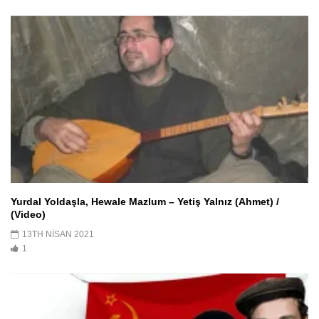
Yurdal Yoldaşla, Hewale Mazlum – Yetiş Yalnız (Ahmet) /
(Video)
13TH NISAN 2021
1