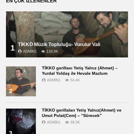
EN ÇOK İZLENENLER
TİKKO Müzik Topluluğu- Vurulur Vali
1
ADMIN1
128.3K
TİKKO gerillası Yetiş Yalnız (Ahmet) –
Yurdal Yoldaş ile Hevale Mazlum
ADMIN1
54.4K
2
TİKKO gerillaları Yetiş Yalnız(Ahmet) ve
Umut Polat(Cem) – “Sürecek”
ADMIN1
39.3K
3