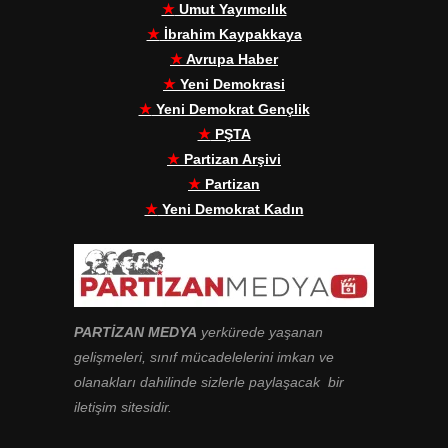
★
Umut Yayımcılık
★
İbrahim Kaypakkaya
★
Avrupa Haber
★
Yeni Demokrasi
★
Yeni Demokrat Gençlik
★
PŞTA
★
Partizan Arşivi
★
Partizan
★
Yeni Demokrat Kadın
PARTİZAN MEDYA
yerkürede yaşanan
gelişmeleri, sınıf mücadelelerini imkan ve
olanakları dahilinde sizlerle paylaşacak bir
iletişim sitesidir.