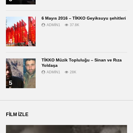
6 Mayıs 2016 – TİKKO Geyiksuyu şehitleri
ADMIN1
37.8K
4
TİKKO Müzik Topluluğu – Sinan ve Rıza
Yoldaşa
ADMIN1
28K
5
FILM IZLE