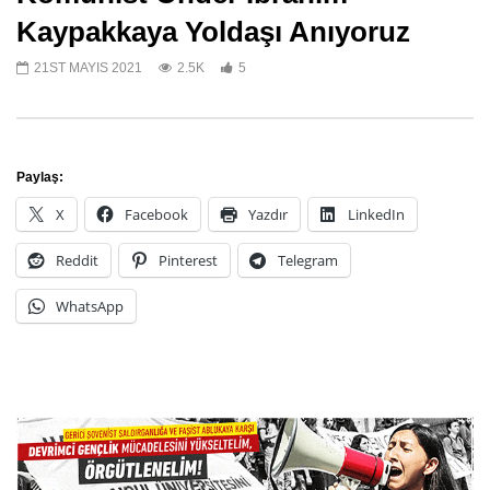
Kaypakkaya Yoldaşı Anıyoruz
21ST MAYIS 2021
2.5K
5
Katledilişinin 50. Yılında devrime
Devrim ve Komünizm Şe
önder Kaypakkaya!
Anıyoruz
20TH MAYIS 2023
1ST ŞUBAT 2023
1
0
Paylaş:
X
Facebook
Yazdır
LinkedIn
Reddit
Pinterest
Telegram
WhatsApp