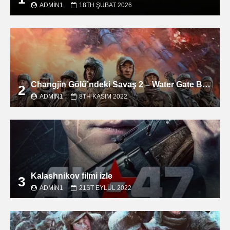
ADMIN1
18TH ŞUBAT 2026
Changjin Gölü’ndeki Savaş 2 – Water Gate Bridge filmini izle
2
ADMIN1
8TH KASIM 2022
Kalashnikov filmi izle
3
ADMIN1
21ST EYLÜL 2022