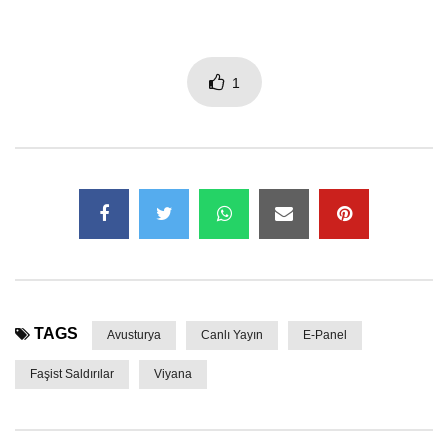
1
TAGS
Avusturya
Canlı Yayın
E-Panel
Faşist Saldırılar
Viyana