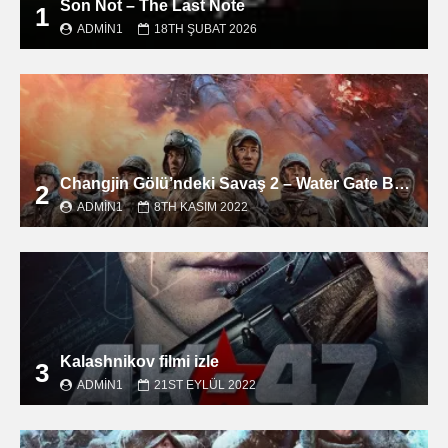
Son Not – The Last Note
1
ADMIN1
18TH ŞUBAT 2026
Changjin Gölü’ndeki Savaş 2 – Water Gate Bridge filmini izle
2
ADMIN1
8TH KASIM 2022
Kalashnikov filmi izle
3
ADMIN1
21ST EYLÜL 2022