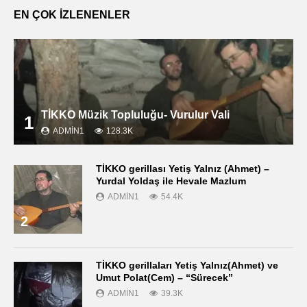
EN ÇOK İZLENENLER
TİKKO Müzik Topluluğu- Vurulur Vali
1
ADMIN1
128.3K
TİKKO gerillası Yetiş Yalnız (Ahmet) –
Yurdal Yoldaş ile Hevale Mazlum
ADMIN1
54.4K
2
TİKKO gerillaları Yetiş Yalnız(Ahmet) ve
Umut Polat(Cem) – “Sürecek”
ADMIN1
39.3K