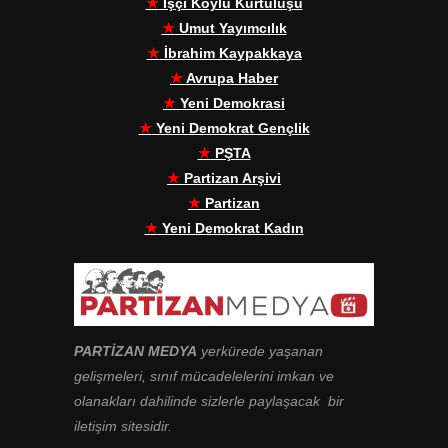
★
İşçi Köylü Kurtuluşu
★
Umut Yayımcılık
★
İbrahim Kaypakkaya
★
Avrupa Haber
★
Yeni Demokrasi
★
Yeni Demokrat Gençlik
★
PŞTA
★
Partizan Arşivi
★
Partizan
★
Yeni Demokrat Kadın
PARTİZAN MEDYA
yerkürede yaşanan
gelişmeleri, sınıf mücadelelerini imkan ve
olanakları dahilinde sizlerle paylaşacak bir
iletişim sitesidir.