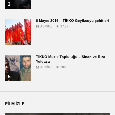
3
6 Mayıs 2016 – TİKKO Geyiksuyu şehitleri
ADMIN1
37.8K
4
TİKKO Müzik Topluluğu – Sinan ve Rıza
Yoldaşa
ADMIN1
28K
5
FILM IZLE