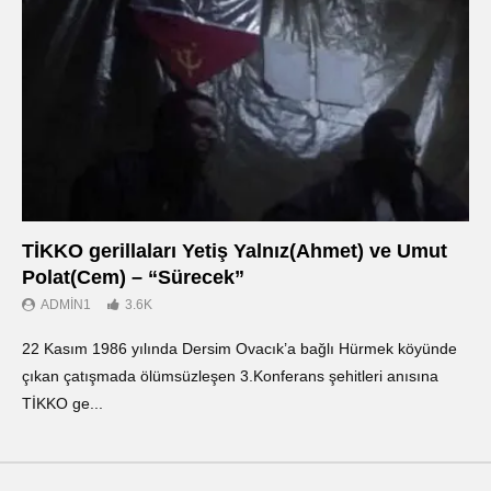
TİKKO gerillaları Yetiş Yalnız(Ahmet) ve Umut
Οι
Polat(Cem) – “Sürecek”
Ντ
ADMIN1
3.6K
22 Kasım 1986 yılında Dersim Ovacık’a bağlı Hürmek köyünde
«Ο
çıkan çatışmada ölümsüzleşen 3.Konferans şehitleri anısına
οπ
TİKKO ge...
ΤΙ