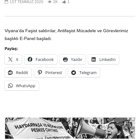
1ST TEMMUZ 2020
2K
1
E-Panel – Kadın, Kriz ve Mücadele
E-Panel ´´1 Mayıs´a gid
Pandemi Koşullarında İş
20TH ŞUBAT 2022
Sendikal Hareket Ne Y
Viyana’da Faşist saldırılar, Antifaşist Mücadele ve Görevlerimiz
3
28TH NISAN 2021
başlıklı E-Panel başladı.
1
Paylaş:
X
Facebook
Yazdır
LinkedIn
Reddit
Pinterest
Telegram
WhatsApp