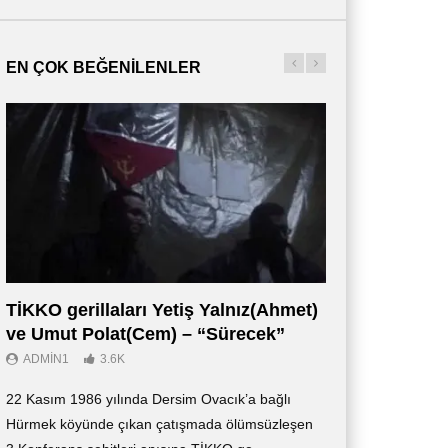
EN ÇOK BEĞENILENLER
TİKKO gerillaları Yetiş Yalnız(Ahmet)
Οι Αντάρτες 
ve Umut Polat(Cem) – “Sürecek”
Ντοκιμαντέρ (
ADMIN1
3.6K
ADMIN3
2.7K
22 Kasım 1986 yılında Dersim Ovacık’a bağlı
«Οι Αντάρτες των 
Hürmek köyünde çıkan çatışmada ölümsüzleşen
ντοκιμαντέρ, το οπ