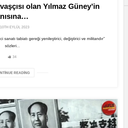
avaşçısı olan Yılmaz Güney’in
anısına…
10TH EYLÜL 2023
sanatı tabiatı gereği yenileştirici, değiştirici ve militandır”
sözleri...
34
NTINUE READING