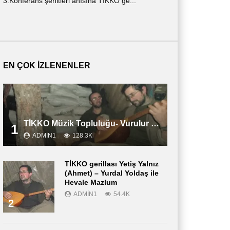
3.Konferans şehitleri anısına TİKKO ge...
ημερολόγιο ενός ν
περιγράφε...
EN ÇOK İZLENENLER
TİKKO Müzik Topluluğu- Vurulur Vali
1
ADMIN1
128.3K
TİKKO gerillası Yetiş Yalnız
(Ahmet) – Yurdal Yoldaş ile
Hevale Mazlum
ADMIN1
54.4K
2