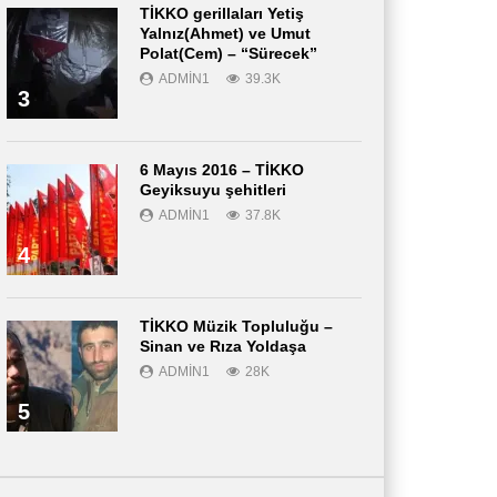
TİKKO gerillaları Yetiş
Yalnız(Ahmet) ve Umut
Polat(Cem) – “Sürecek”
ADMIN1
39.3K
3
6 Mayıs 2016 – TİKKO
Geyiksuyu şehitleri
ADMIN1
37.8K
4
TİKKO Müzik Topluluğu –
Sinan ve Rıza Yoldaşa
ADMIN1
28K
5