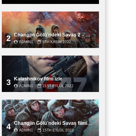
Changjin Gölü’ndeki Savaş 2 – Water Gate Bridge filmini izle
2
ADMIN1
8TH KASIM 2022
Kalashnikov filmi izle
3
ADMIN1
21ST EYLÜL 2022
Changjin Gölü’ndeki Savaş filmini izle
4
ADMIN1
15TH EYLÜL 2022