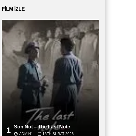
FILM IZLE
Son Not – The Last Note
1
ADMIN1
18TH ŞUBAT 2026