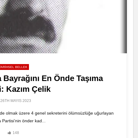
TARIHSEL BELLEK
a Bayrağını En Önde Taşıma
i: Kazım Çelik
26TH MAYIS 2023
nde olmak üzere 4 genel sekreterini ölümsüzlüğe uğurlayan
 Partisi’nin önder kad...
148