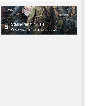
Stalingrad filmi izle
5
ADMIN1
15TH EYLÜL 2022