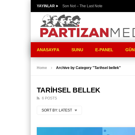
YAYINLAR
Son Not – The Last Note
ANASAYFA
SUNU
E-PANEL
GÜN
Home
Archive by Category "Tarihsel bellek"
TARIHSEL BELLEK
6 POSTS
SORT BY:
LATEST