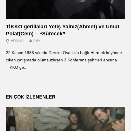
TİKKO gerillaları Yetiş Yalnız(Ahmet) ve Umut
Οι
Polat(Cem) – “Sürecek”
Ντ
ADMIN1
3.6K
22 Kasım 1986 yılında Dersim Ovacık’a bağlı Hürmek köyünde
«Ο
çıkan çatışmada ölümsüzleşen 3.Konferans şehitleri anısına
οπ
TİKKO ge...
ΤΙ
EN ÇOK İZLENENLER