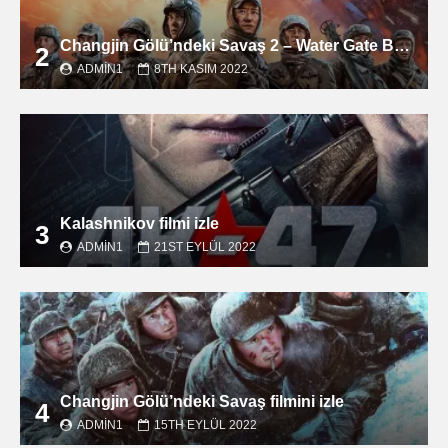
Changjin Gölü’ndeki Savaş 2 – Water Gate Bridge filmini izle
2
ADMIN1
8TH KASIM 2022
Kalashnikov filmi izle
3
ADMIN1
21ST EYLÜL 2022
Changjin Gölü’ndeki Savaş filmini izle
4
ADMIN1
15TH EYLÜL 2022