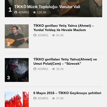
TİKKO Müzik Topluluğu- Vurulur Vali
1
ADMIN1
128.3K
TİKKO gerillası Yetiş Yalnız (Ahmet) –
Yurdal Yoldaş ile Hevale Mazlum
ADMIN1
54.4K
2
TİKKO gerillaları Yetiş Yalnız(Ahmet) ve
Umut Polat(Cem) – “Sürecek”
ADMIN1
39.3K
3
6 Mayıs 2016 – TİKKO Geyiksuyu şehitleri
ADMIN1
37.8K