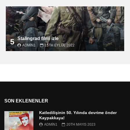
Stalingrad filmi izle
5
ADMIN1
15TH EYLÜL 2022
SON EKLENENLER
Katledilişinin 50. Yılında devrime önder
Kaypakkaya!
ADMIN1
20TH MAYIS 2023