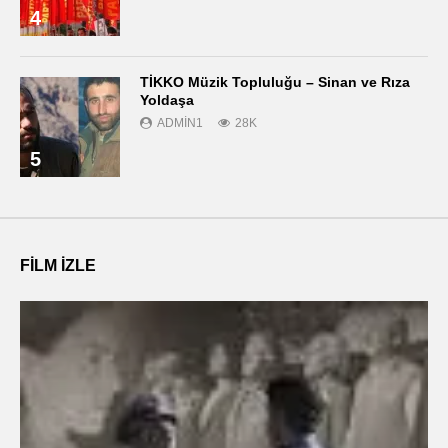
4
TİKKO Müzik Topluluğu – Sinan ve Rıza
Yoldaşa
ADMIN1
28K
5
FILM IZLE