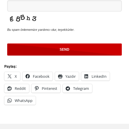
Bu spam önlememize yardımcı olur, teşekkürler.
SEND
This
Paylaş:
field
X
Facebook
Yazdır
LinkedIn
should
be
Reddit
Pinterest
Telegram
left
blank
WhatsApp