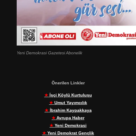
Yeni Demokrasi Gazetesi Abonelik
Önerilen Linkler
★
İşçi Köylü Kurtuluşu
★
Umut Yayımcılık
★
İbrahim Kaypakkaya
★
Avrupa Haber
★
Yeni Demokrasi
★
Yeni Demokrat Gençlik