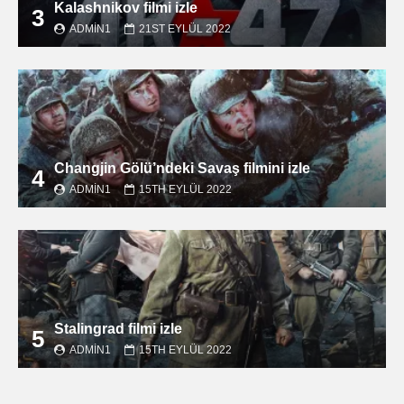
Kalashnikov filmi izle
3
ADMIN1
21ST EYLÜL 2022
Changjin Gölü’ndeki Savaş filmini izle
4
ADMIN1
15TH EYLÜL 2022
Stalingrad filmi izle
5
ADMIN1
15TH EYLÜL 2022