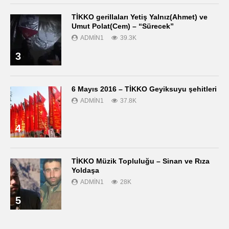
TİKKO gerillaları Yetiş Yalnız(Ahmet) ve
Umut Polat(Cem) – “Sürecek”
ADMIN1
39.3K
3
6 Mayıs 2016 – TİKKO Geyiksuyu şehitleri
ADMIN1
37.8K
4
TİKKO Müzik Topluluğu – Sinan ve Rıza
Yoldaşa
ADMIN1
28K
5