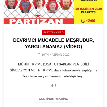
PARTIZAN VIDEO
DEVRİMCİ MÜCADELE MEŞRUDUR,
YARGILANAMAZ (VİDEO)
16TH HAZIRAN 2020
MÜNİH TKP/ML DAVA TUTSAKLARIYLA İLGİLİ
SİNEVİZYON Münih TKP/ML dava tutsaklarıyla yaptığımız
röportajlar ve yargılamanın sürdüğü beş...
1
CONTINUE READING