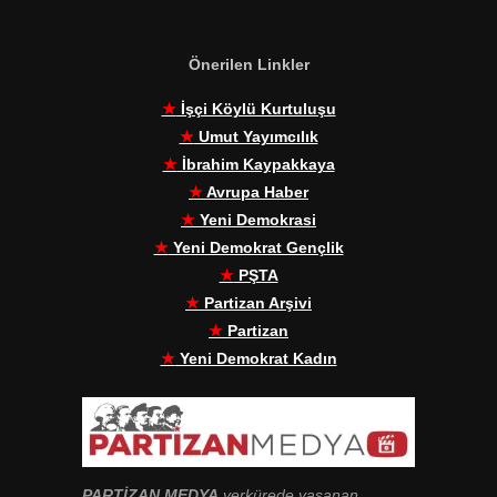
Önerilen Linkler
★
İşçi Köylü Kurtuluşu
★
Umut Yayımcılık
★
İbrahim Kaypakkaya
★
Avrupa Haber
★
Yeni Demokrasi
★
Yeni Demokrat Gençlik
★
PŞTA
★
Partizan Arşivi
★
Partizan
★
Yeni Demokrat Kadın
PARTİZAN MEDYA
yerkürede yaşanan