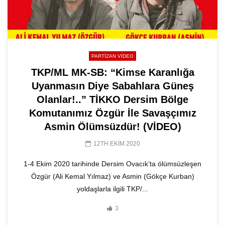
PARTIZAN VIDEO
TKP/ML MK-SB: “Kimse Karanlığa
Uyanmasın Diye Sabahlara Güneş
Olanlar!..” TİKKO Dersim Bölge
Komutanımız Özgür İle Savaşçımız
Asmin Ölümsüzdür! (VİDEO)
12TH EKIM 2020
1-4 Ekim 2020 tarihinde Dersim Ovacık’ta ölümsüzleşen
Özgür (Ali Kemal Yılmaz) ve Asmin (Gökçe Kurban)
yoldaşlarla ilgili TKP/...
3