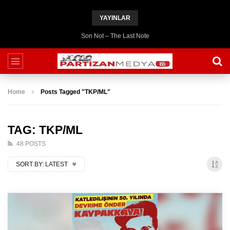
YAYINLAR
Son Not – The Last Note
Home
Posts Tagged "TKP/ML"
TAG: TKP/ML
48 POSTS
SORT BY:
LATEST