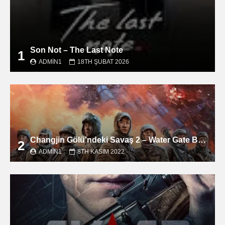
Son Not – The Last Note
1
ADMIN1
18TH ŞUBAT 2026
Changjin Gölü’ndeki Savaş 2 – Water Gate Bridge filmini izle
2
ADMIN1
8TH KASIM 2022