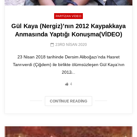
PARTIZAN VIDEO
Gül Kaya (Nergiz)’nın 2012 Kaypakkaya
Anmasında Yaptığı Konuşma(VİDEO)
23RD NISAN 2020
23 Nisan 2018 tarihinde Dersim Aliboğazı’nda Hasret
Tanrıverdi (Çiğdem) ile birlikte ölümsüzleşen Gül Kaya’nın
2012̵...
4
CONTINUE READING