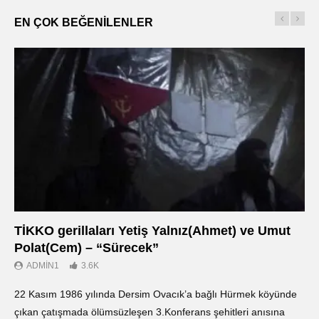
EN ÇOK BEĞENILENLER
TİKKO gerillaları Yetiş Yalnız(Ahmet) ve Umut
Οι
Polat(Cem) – “Sürecek”
Ντ
ADMIN1
3.6K
22 Kasım 1986 yılında Dersim Ovacık’a bağlı Hürmek köyünde
«Ο
çıkan çatışmada ölümsüzleşen 3.Konferans şehitleri anısına
οπ