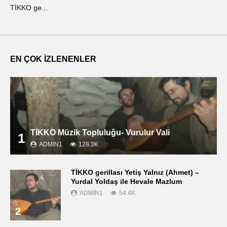
TİKKO ge...
ΤΙ
EN ÇOK İZLENENLER
TİKKO Müzik Topluluğu- Vurulur Vali
1
ADMIN1
128.3K
TİKKO gerillası Yetiş Yalnız (Ahmet) –
Yurdal Yoldaş ile Hevale Mazlum
ADMIN1
54.4K
2