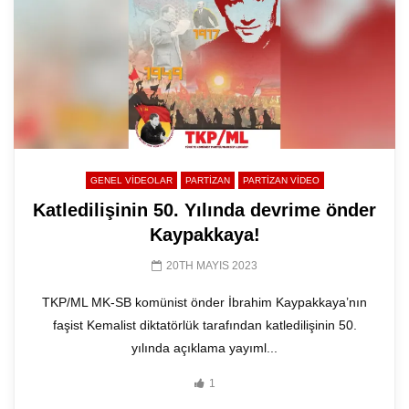
GENEL VIDEOLAR
PARTİZAN
PARTIZAN VIDEO
Katledilişinin 50. Yılında devrime önder
Kaypakkaya!
20TH MAYIS 2023
TKP/ML MK-SB komünist önder İbrahim Kaypakkaya’nın
faşist Kemalist diktatörlük tarafından katledilişinin 50.
yılında açıklama yayıml...
1