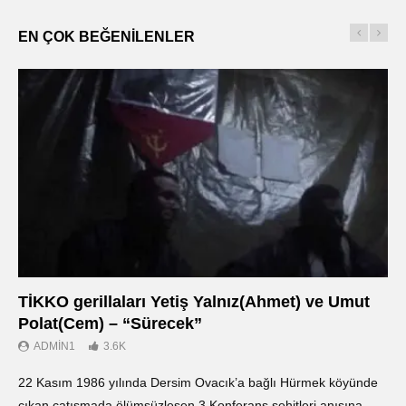
EN ÇOK BEĞENILENLER
TİKKO gerillaları Yetiş Yalnız(Ahmet) ve Umut
Οι
Polat(Cem) – “Sürecek”
Ντ
ADMIN1
3.6K
22 Kasım 1986 yılında Dersim Ovacık’a bağlı Hürmek köyünde
«Ο
çıkan çatışmada ölümsüzleşen 3.Konferans şehitleri anısına
οπ