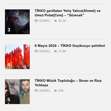
TİKKO gerillaları Yetiş Yalnız(Ahmet) ve
Umut Polat(Cem) – “Sürecek”
ADMIN1
39.3K
3
6 Mayıs 2016 – TİKKO Geyiksuyu şehitleri
ADMIN1
37.8K
4
TİKKO Müzik Topluluğu – Sinan ve Rıza
Yoldaşa
ADMIN1
28K
5