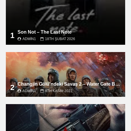
Son Not – The Last Note
1
ADMIN1
18TH ŞUBAT 2026
Changjin Gölü’ndeki Savaş 2 – Water Gate Bridge filmini izle
2
ADMIN1
8TH KASIM 2022