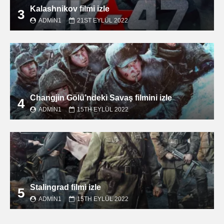
Kalashnikov filmi izle
3
ADMIN1
21ST EYLÜL 2022
Changjin Gölü’ndeki Savaş filmini izle
4
ADMIN1
15TH EYLÜL 2022
Stalingrad filmi izle
5
ADMIN1
15TH EYLÜL 2022