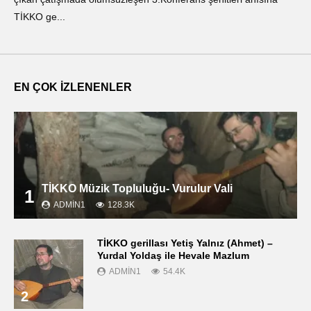
TİKKO ge...
ΤΙ
EN ÇOK İZLENENLER
TİKKO Müzik Topluluğu- Vurulur Vali
1
ADMIN1
128.3K
TİKKO gerillası Yetiş Yalnız (Ahmet) –
Yurdal Yoldaş ile Hevale Mazlum
ADMIN1
54.4K
2