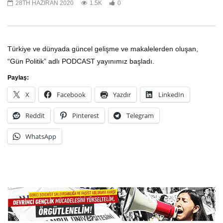
28TH HAZIRAN 2020
1.5K
0
Haftanın Panoraması, Dünyadan
Gün Politik, Dünyadan
Panorama ve Makale 1 Kasım 2021
Makale – 8 Ağustos 202
Türkiye ve dünyada güncel gelişme ve makalelerden oluşan,
1ST KASIM 2021
8TH AĞUSTOS 2021
0
3
“Gün Politik” adlı PODCAST yayınımız başladı.
Paylaş:
X
Facebook
Yazdır
LinkedIn
Reddit
Pinterest
Telegram
WhatsApp