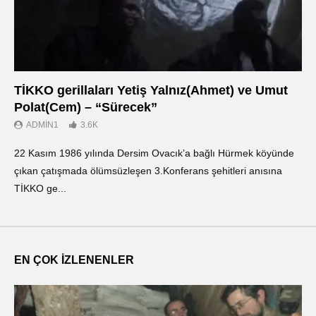
TİKKO gerillaları Yetiş Yalnız(Ahmet) ve Umut
Οι
Polat(Cem) – “Sürecek”
Ντ
ADMIN1
3.6K
22 Kasım 1986 yılında Dersim Ovacık’a bağlı Hürmek köyünde
«Ο
çıkan çatışmada ölümsüzleşen 3.Konferans şehitleri anısına
οπ
TİKKO ge...
ΤΙ
EN ÇOK İZLENENLER