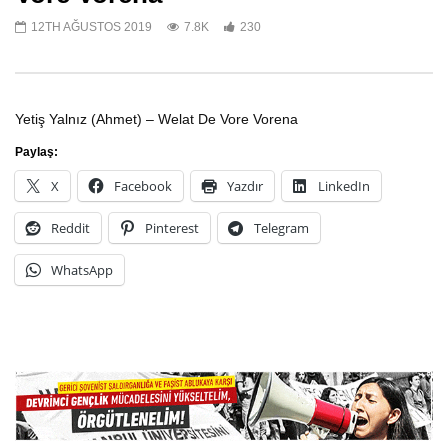
12TH AĞUSTOS 2019
7.8K
230
TİKKO Müzik Topluluğu – Rojava
TİKKO Savaşcılarından
Yoldaşım”
20TH EKIM 2019
Yetiş Yalnız (Ahmet) – Welat De Vore Vorena
2ND EKIM 2019
4
4
Paylaş:
X
Facebook
Yazdır
LinkedIn
Reddit
Pinterest
Telegram
WhatsApp