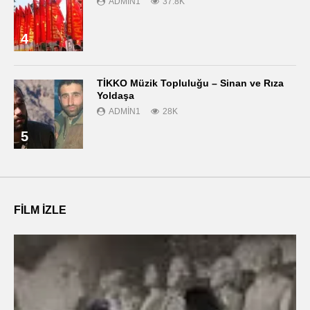
ADMIN1
37.8K
4
TİKKO Müzik Topluluğu – Sinan ve Rıza
Yoldaşa
ADMIN1
28K
5
FILM IZLE