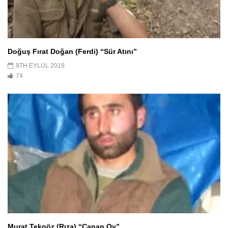
Doğuş Fırat Doğan (Ferdi) “Sür Atını”
9TH EYLÜL 2019
74
Murat Tekgöz (Rıza) “Canan Oy”