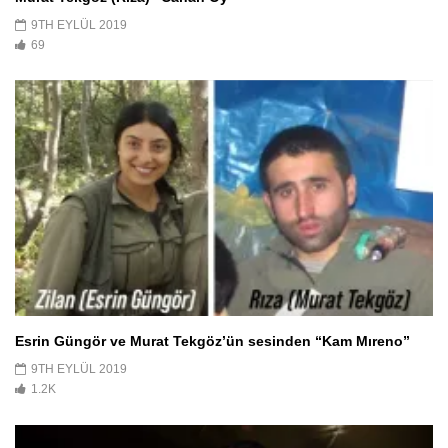
9TH EYLÜL 2019
69
Esrin Güngör ve Murat Tekgöz’ün sesinden “Kam Mıreno”
9TH EYLÜL 2019
1.2K