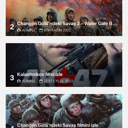
Changjin Gölü’ndeki Savaş 2 – Water Gate Bridge filmini izle
2
ADMIN1
8TH KASIM 2022
Kalashnikov filmi izle
3
ADMIN1
21ST EYLÜL 2022
Changjin Gölü’ndeki Savaş filmini izle