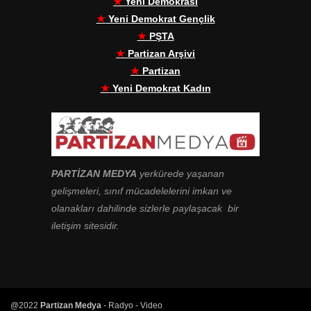
★
Yeni Demokrasi
★
Yeni Demokrat Gençlik
★
PŞTA
★
Partizan Arşivi
★
Partizan
★
Yeni Demokrat Kadın
PARTİZAN MEDYA
yerkürede yaşanan
gelişmeleri, sınıf mücadelelerini imkan ve
olanakları dahilinde sizlerle paylaşacak bir
iletişim sitesidir.
@2022
Partizan Medya
- Radyo - Video