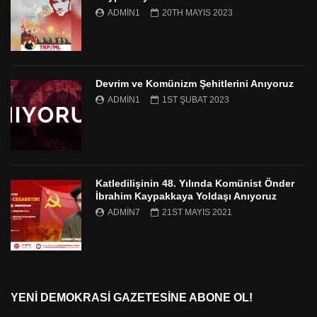
ADMIN1
20TH MAYIS 2023
Devrim ve Komünizm Şehitlerini Anıyoruz
ADMIN1
1ST ŞUBAT 2023
Katledilişinin 48. Yılında Komünist Önder
İbrahim Kaypakkaya Yoldaşı Anıyoruz
ADMIN7
21ST MAYIS 2021
YENI DEMOKRASI GAZETESINE ABONE OL!