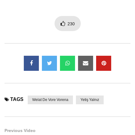
230
TAGS
Welat De Vore Vorena
Yetiş Yalnız
Previous Video