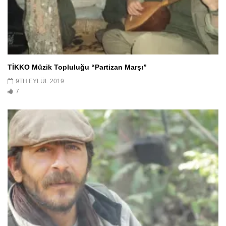
TİKKO Müzik Topluluğu “Partizan Marşı”
9TH EYLÜL 2019
7