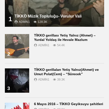
TİKKO Müzik Topluluğu- Vurulur Vali
1
ADMIN1
128.3K
TİKKO gerillası Yetiş Yalnız (Ahmet) –
Yurdal Yoldaş ile Hevale Mazlum
ADMIN1
54.4K
2
TİKKO gerillaları Yetiş Yalnız(Ahmet) ve
Umut Polat(Cem) – “Sürecek”
ADMIN1
39.3K
3
6 Mayıs 2016 – TİKKO Geyiksuyu şehitleri