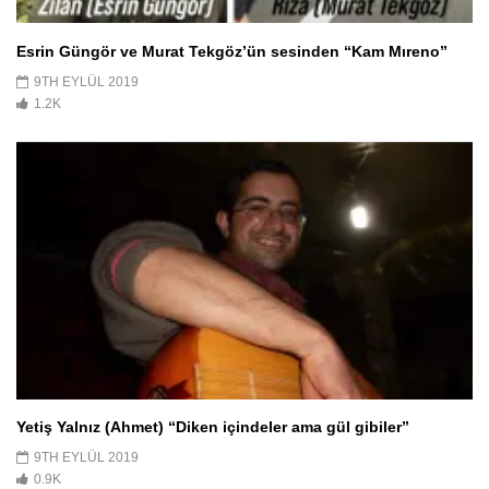
Esrin Güngör ve Murat Tekgöz’ün sesinden “Kam Mıreno”
9TH EYLÜL 2019
1.2K
Yetiş Yalnız (Ahmet) “Diken içindeler ama gül gibiler”
9TH EYLÜL 2019
0.9K