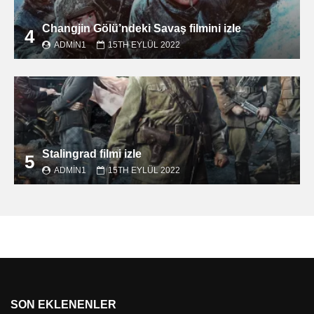
Changjin Gölü’ndeki Savaş filmini izle
4
ADMIN1
15TH EYLÜL 2022
Stalingrad filmi izle
5
ADMIN1
15TH EYLÜL 2022
SON EKLENENLER