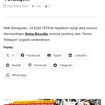
2ND EKIM 2019
5.6K
4
TİKKO Müzik Topluluğu – Rojava
TİKKO gerillaları dağla
haykırıyor: “Bizden Se
20TH EKIM 2019
Bolu Beyine”
Halk Savaşçıları, 14 Eylül 1978’de faşistlerin açtığı ateş sonucu
4
2ND EKIM 2019
ölümsüzleşen
Sırma Boyoğlu
anısına yazılmış olan “Sırma
3
Yoldaşım” ezgisini seslendiriyor.
Paylaş:
X
Facebook
Yazdır
LinkedIn
Reddit
Pinterest
Telegram
WhatsApp