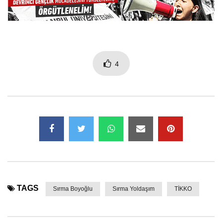
4
TAGS
Sırma Boyoğlu
Sırma Yoldaşım
TİKKO