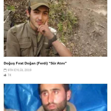
Doğuş Fırat Doğan (Ferdi) “Sür Atını”
9TH EYLÜL 2019
74