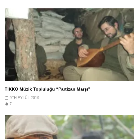
TİKKO Müzik Topluluğu “Partizan Marşı”
9TH EYLÜL 2019
7