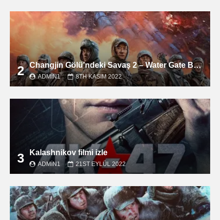
Changjin Gölü’ndeki Savaş 2 – Water Gate Bridge filmini izle
2
ADMIN1
8TH KASIM 2022
Kalashnikov filmi izle
3
ADMIN1
21ST EYLÜL 2022