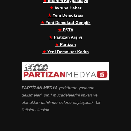
★
İbrahim Kaypakkaya
★
Avrupa Haber
★
Yeni Demokrasi
★
Yeni Demokrat Gençlik
★
PŞTA
★
Partizan Arşivi
★
Partizan
★
Yeni Demokrat Kadın
PARTİZAN MEDYA
yerkürede yaşanan
gelişmeleri, sınıf mücadelelerini imkan ve
olanakları dahilinde sizlerle paylaşacak bir
iletişim sitesidir.