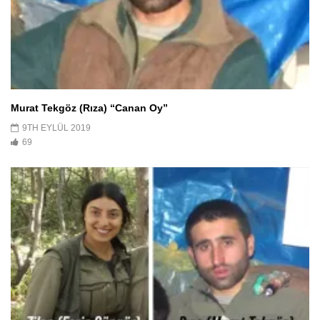
Murat Tekgöz (Rıza) “Canan Oy”
9TH EYLÜL 2019
69