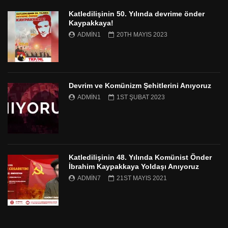
Katledilişinin 50. Yılında devrime önder
Kaypakkaya!
ADMIN1
20TH MAYIS 2023
Devrim ve Komünizm Şehitlerini Anıyoruz
ADMIN1
1ST ŞUBAT 2023
Katledilişinin 48. Yılında Komünist Önder
İbrahim Kaypakkaya Yoldaşı Anıyoruz
ADMIN7
21ST MAYIS 2021