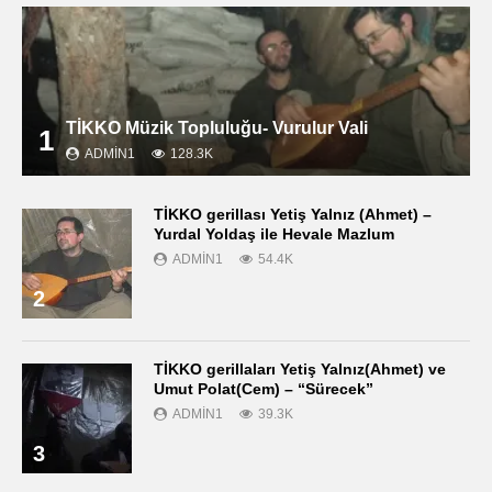
TİKKO Müzik Topluluğu- Vurulur Vali
1
ADMIN1
128.3K
TİKKO gerillası Yetiş Yalnız (Ahmet) –
Yurdal Yoldaş ile Hevale Mazlum
ADMIN1
54.4K
2
TİKKO gerillaları Yetiş Yalnız(Ahmet) ve
Umut Polat(Cem) – “Sürecek”
ADMIN1
39.3K
3