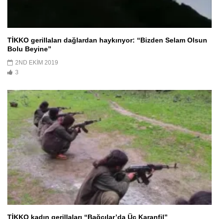
TİKKO gerillaları dağlardan haykırıyor: “Bizden Selam Olsun
Bolu Beyine”
2ND EKIM 2019
3
TİKKO kadın gerillaları “Bağcılar’da Üç Karanfil”