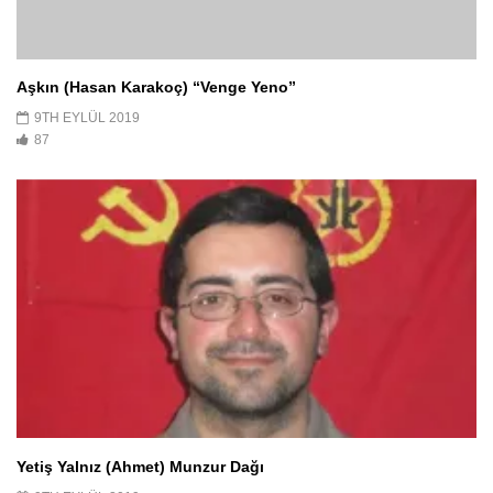
Aşkın (Hasan Karakoç) “Venge Yeno”
9TH EYLÜL 2019
87
Yetiş Yalnız (Ahmet) Munzur Dağı