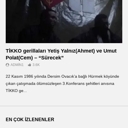
TİKKO gerillaları Yetiş Yalnız(Ahmet) ve Umut
Οι
Polat(Cem) – “Sürecek”
Ντ
ADMIN1
3.6K
22 Kasım 1986 yılında Dersim Ovacık’a bağlı Hürmek köyünde
«Ο
çıkan çatışmada ölümsüzleşen 3.Konferans şehitleri anısına
οπ
TİKKO ge...
ΤΙ
EN ÇOK İZLENENLER