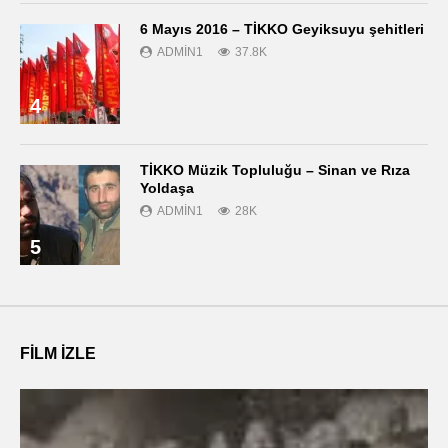
6 Mayıs 2016 – TİKKO Geyiksuyu şehitleri
ADMIN1
37.8K
4
TİKKO Müzik Topluluğu – Sinan ve Rıza
Yoldaşa
ADMIN1
28K
5
FILM IZLE