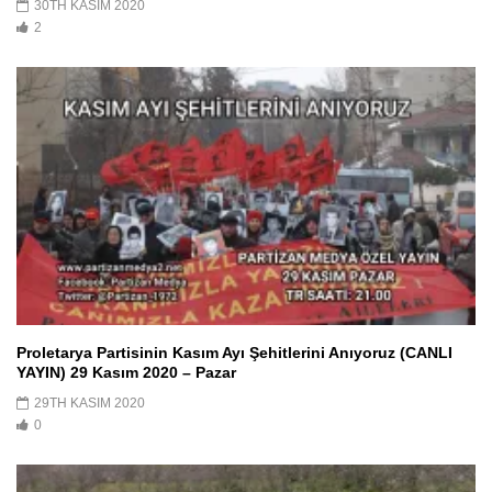
30TH KASIM 2020
2
Proletarya Partisinin Kasım Ayı Şehitlerini Anıyoruz (CANLI
YAYIN) 29 Kasım 2020 – Pazar
29TH KASIM 2020
0