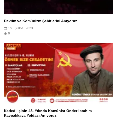
Devrim ve Komünizm Şehitlerini Anıyoruz
1ST ŞUBAT 2023
0
Katledilişinin 48. Yılında Komünist Önder İbrahim
Kaypakkaya Yoldaşı Anıyoruz