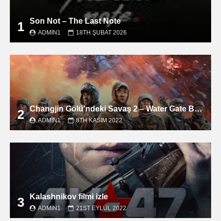
Son Not – The Last Note
1
ADMIN1
18TH ŞUBAT 2026
Changjin Gölü’ndeki Savaş 2 – Water Gate Bridge filmini izle
2
ADMIN1
8TH KASIM 2022
Kalashnikov filmi izle
3
ADMIN1
21ST EYLÜL 2022