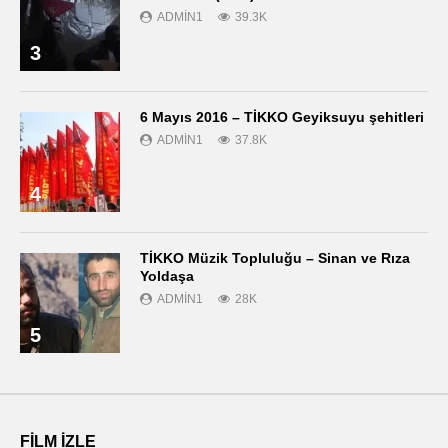
ADMIN1
39.3K
3
6 Mayıs 2016 – TİKKO Geyiksuyu şehitleri
ADMIN1
37.8K
4
TİKKO Müzik Topluluğu – Sinan ve Rıza
Yoldaşa
ADMIN1
28K
5
FILM IZLE