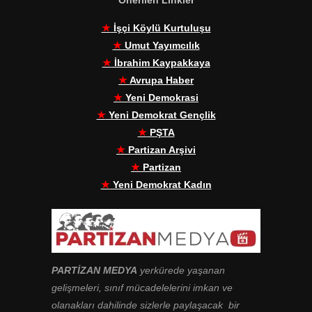
Önerilen Linkler
★
İşçi Köylü Kurtuluşu
★
Umut Yayımcılık
★
İbrahim Kaypakkaya
★
Avrupa Haber
★
Yeni Demokrasi
★
Yeni Demokrat Gençlik
★
PŞTA
★
Partizan Arşivi
★
Partizan
★
Yeni Demokrat Kadın
PARTİZAN MEDYA
yerkürede yaşanan
gelişmeleri, sınıf mücadelelerini imkan ve
olanakları dahilinde sizlerle paylaşacak bir