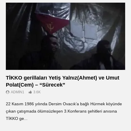
TİKKO gerillaları Yetiş Yalnız(Ahmet) ve Umut
Οι
Polat(Cem) – “Sürecek”
Ντ
ADMIN1
3.6K
22 Kasım 1986 yılında Dersim Ovacık’a bağlı Hürmek köyünde
«Ο
çıkan çatışmada ölümsüzleşen 3.Konferans şehitleri anısına
οπ
TİKKO ge...
ΤΙ