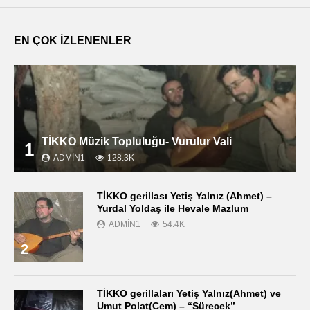
EN ÇOK İZLENENLER
TİKKO Müzik Topluluğu- Vurulur Vali
1
ADMIN1
128.3K
TİKKO gerillası Yetiş Yalnız (Ahmet) –
Yurdal Yoldaş ile Hevale Mazlum
ADMIN1
54.4K
2
TİKKO gerillaları Yetiş Yalnız(Ahmet) ve
Umut Polat(Cem) – “Sürecek”