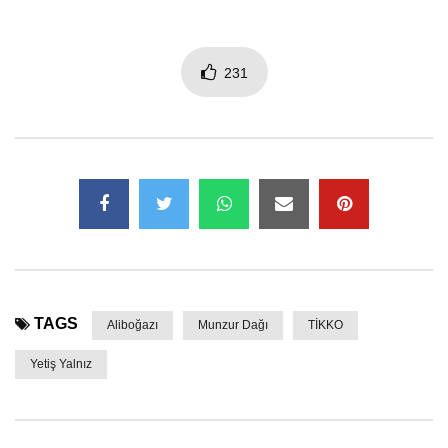
231
TAGS
Aliboğazı
Munzur Dağı
TİKKO
Yetiş Yalnız