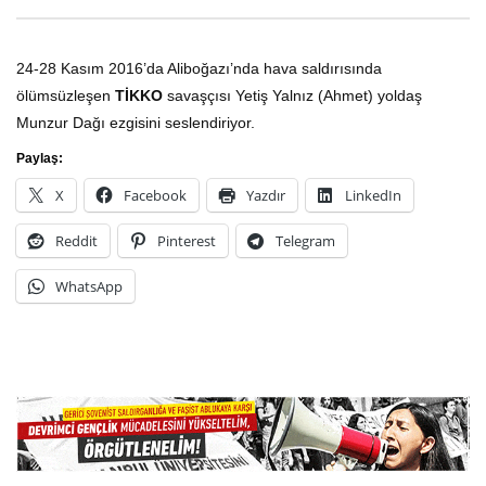
Katledilişinin 50. Yılında devrime
Devrim ve Komünizm Şe
24-28 Kasım 2016’da Aliboğazı’nda hava saldırısında
önder Kaypakkaya!
Anıyoruz
ölümsüzleşen
TİKKO
savaşçısı Yetiş Yalnız (Ahmet) yoldaş
20TH MAYIS 2023
1ST ŞUBAT 2023
Munzur Dağı ezgisini seslendiriyor.
1
0
Paylaş:
X
Facebook
Yazdır
LinkedIn
Reddit
Pinterest
Telegram
WhatsApp