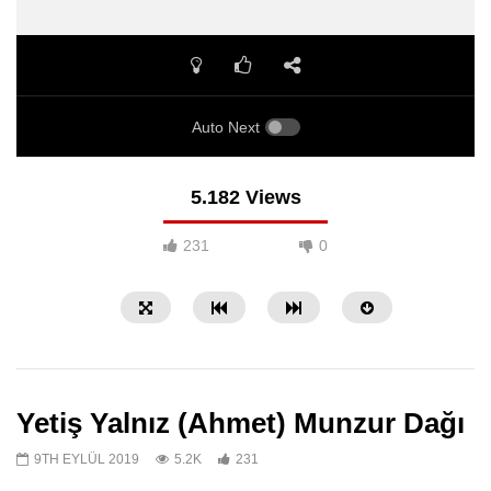
Auto Next
5.182 Views
231
0
Yetiş Yalnız (Ahmet) Munzur Dağı
9TH EYLÜL 2019
5.2K
231