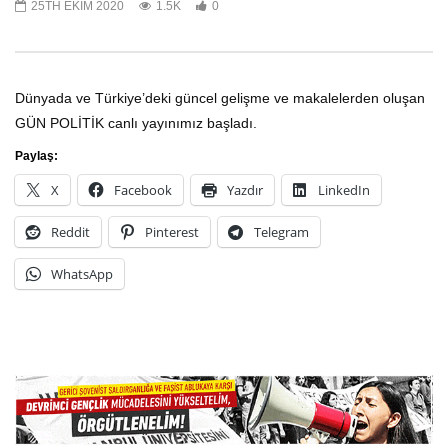
25TH EKIM 2020
1.5K
0
Haftanın Panoraması, Dünyadan
Gün Politik, Dünyadan
Panorama ve Makale 1 Kasım 2021
Makale – 8 Ağustos 202
Dünyada ve Türkiye’deki güncel gelişme ve makalelerden oluşan
1ST KASIM 2021
8TH AĞUSTOS 2021
0
3
GÜN POLİTİK canlı yayınımız başladı.
Paylaş:
X
Facebook
Yazdır
LinkedIn
Reddit
Pinterest
Telegram
WhatsApp