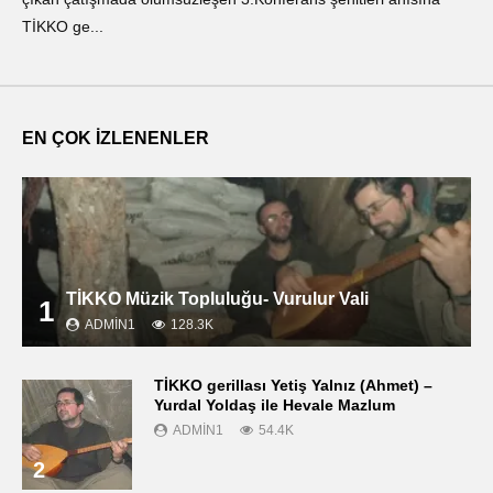
TİKKO ge...
ΤΙ
EN ÇOK İZLENENLER
TİKKO Müzik Topluluğu- Vurulur Vali
1
ADMIN1
128.3K
TİKKO gerillası Yetiş Yalnız (Ahmet) –
Yurdal Yoldaş ile Hevale Mazlum
ADMIN1
54.4K
2