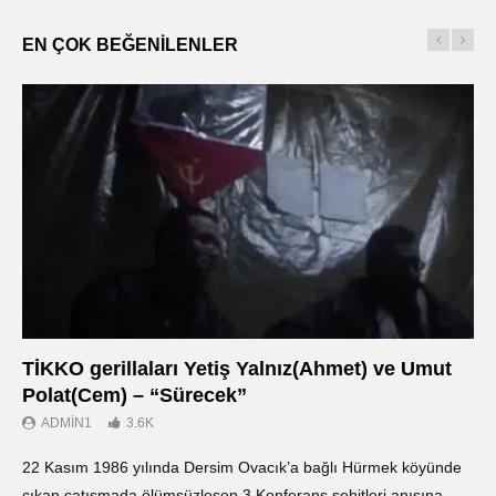
EN ÇOK BEĞENILENLER
TİKKO gerillaları Yetiş Yalnız(Ahmet) ve Umut
Οι
Polat(Cem) – “Sürecek”
Ντ
ADMIN1
3.6K
22 Kasım 1986 yılında Dersim Ovacık’a bağlı Hürmek köyünde
«Ο
çıkan çatışmada ölümsüzleşen 3.Konferans şehitleri anısına
οπ