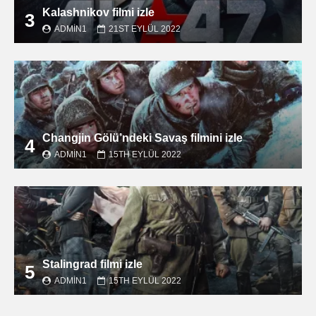
Kalashnikov filmi izle
3
ADMIN1
21ST EYLÜL 2022
Changjin Gölü’ndeki Savaş filmini izle
4
ADMIN1
15TH EYLÜL 2022
Stalingrad filmi izle
5
ADMIN1
15TH EYLÜL 2022