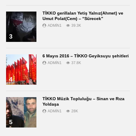
TİKKO gerillaları Yetiş Yalnız(Ahmet) ve
Umut Polat(Cem) – “Sürecek”
ADMIN1
39.3K
3
6 Mayıs 2016 – TİKKO Geyiksuyu şehitleri
ADMIN1
37.8K
4
TİKKO Müzik Topluluğu – Sinan ve Rıza
Yoldaşa
ADMIN1
28K
5