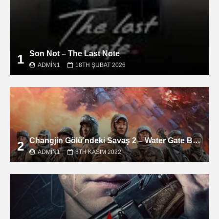
Son Not – The Last Note
1
ADMIN1
18TH ŞUBAT 2026
Changjin Gölü’ndeki Savaş 2 – Water Gate Bridge filmini izle
2
ADMIN1
8TH KASIM 2022