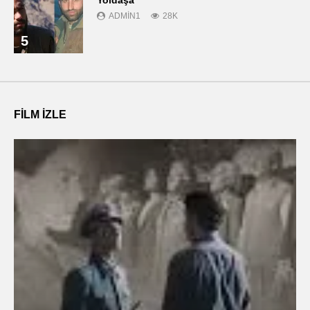
Yoldaşa
ADMIN1
28K
5
FILM IZLE