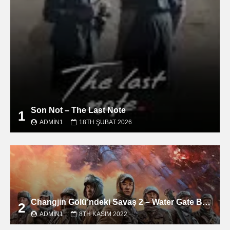
Son Not – The Last Note
1
ADMIN1
18TH ŞUBAT 2026
Changjin Gölü’ndeki Savaş 2 – Water Gate Bridge filmini izle
2
ADMIN1
8TH KASIM 2022