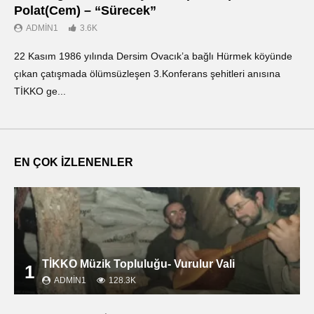
Polat(Cem) – “Sürecek”
Ντ
ADMIN1
3.6K
22 Kasım 1986 yılında Dersim Ovacık’a bağlı Hürmek köyünde
«Ο
çıkan çatışmada ölümsüzleşen 3.Konferans şehitleri anısına
οπ
TİKKO ge...
ΤΙ
EN ÇOK İZLENENLER
TİKKO Müzik Topluluğu- Vurulur Vali
1
ADMIN1
128.3K