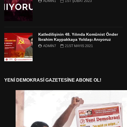
ADMIN1
1ST ŞUBAT 2023
Katledilişinin 48. Yılında Komünist Önder
İbrahim Kaypakkaya Yoldaşı Anıyoruz
ADMIN7
21ST MAYIS 2021
YENI DEMOKRASI GAZETESINE ABONE OL!