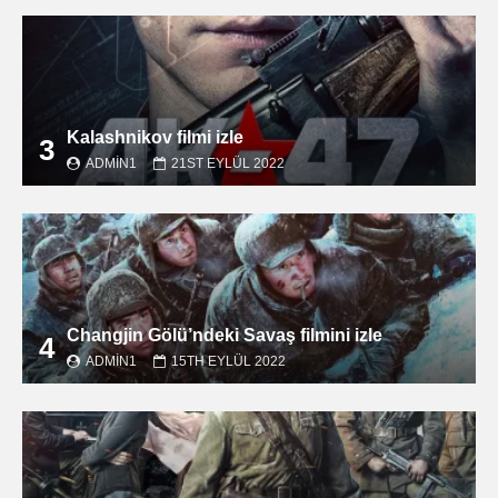
Kalashnikov filmi izle
3
ADMIN1
21ST EYLÜL 2022
Changjin Gölü’ndeki Savaş filmini izle
4
ADMIN1
15TH EYLÜL 2022