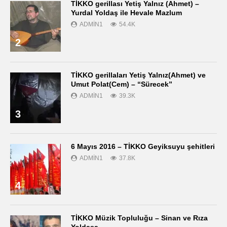
TİKKO gerillası Yetiş Yalnız (Ahmet) –
Yurdal Yoldaş ile Hevale Mazlum
ADMIN1
54.4K
2
TİKKO gerillaları Yetiş Yalnız(Ahmet) ve
Umut Polat(Cem) – “Sürecek”
ADMIN1
39.3K
3
6 Mayıs 2016 – TİKKO Geyiksuyu şehitleri
ADMIN1
37.8K
4
TİKKO Müzik Topluluğu – Sinan ve Rıza