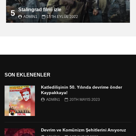
Stalingrad filmi izle
5
ADMIN1
15TH EYLÜL 2022
SON EKLENENLER
Katledilişinin 50. Yılında devrime önder
Kaypakkaya!
ADMIN1
20TH MAYIS 2023
Devrim ve Komünizm Şehitlerini Anıyoruz