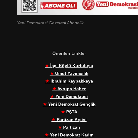
Yeni Demokrasi Gazetesi Abonelik
Önerilen Linkler
★
İşçi Köylü Kurtuluşu
★
Umut Yayımcılık
★
İbrahim Kaypakkaya
★
Avrupa Haber
★
Yeni Demokrasi
★
Yeni Demokrat Gençlik
★
PŞTA
★
Partizan Arşivi
★
Partizan
★
Yeni Demokrat Kadın