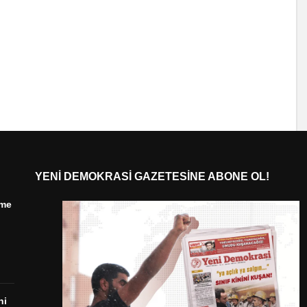
YENI DEMOKRASI GAZETESINE ABONE OL!
ime
ni