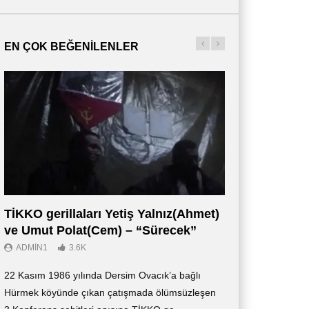
EN ÇOK BEĞENILENLER
a ve
Gün Politik, Dünyadan Panorama ve
Gün Politik, Dü
)
Makale – 18 Temmuz 2021 (Pazar)
Makale – 11.07.20
18TH TEMMUZ 2021
11TH TEMMUZ 20
1
0
TİKKO gerillaları Yetiş Yalnız(Ahmet)
Οι Αντάρτες 
ve Umut Polat(Cem) – “Sürecek”
Ντοκιμαντέρ (
ADMIN1
3.6K
ADMIN3
2.7K
22 Kasım 1986 yılında Dersim Ovacık’a bağlı
«Οι Αντάρτες των 
Hürmek köyünde çıkan çatışmada ölümsüzleşen
ντοκιμαντέρ, το οπ