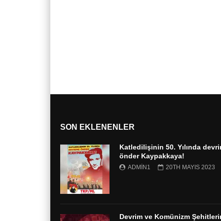
SON EKLENENLER
Katledilişinin 50. Yılında devr
önder Kaypakkaya!
ADMIN1
20TH MAYIS 2023
Devrim ve Komünizm Şehitleri