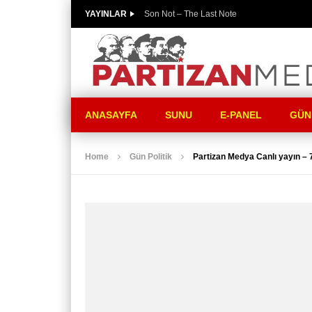
YAYINLAR
Son Not – The Last Note
ANASAYFA
SUNU
E-PANEL
GÜN
Home
Gün Politik
Partizan Medya Canlı yayın –