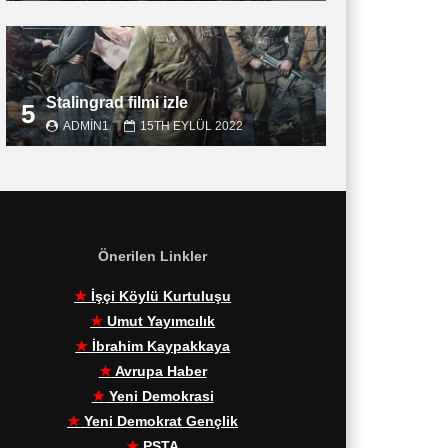
Stalingrad filmi izle
5
ADMIN1
15TH EYLÜL 2022
Önerilen Linkler
★
İşçi Köylü Kurtuluşu
★
Umut Yayımcılık
★
İbrahim Kaypakkaya
★
Avrupa Haber
★
Yeni Demokrasi
★
Yeni Demokrat Gençlik
★
PŞTA