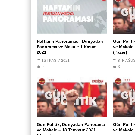
Haftanın Panoraması, Dünyadan
Gün Polit
Panorama ve Makale 1 Kasım
ve Makale 
2021
(Pazar)
1ST KASIM 2021
8TH AĞUS
0
3
Gün Politik, Dünyadan Panorama
Gün Polit
ve Makale – 18 Temmuz 2021
ve Makale 