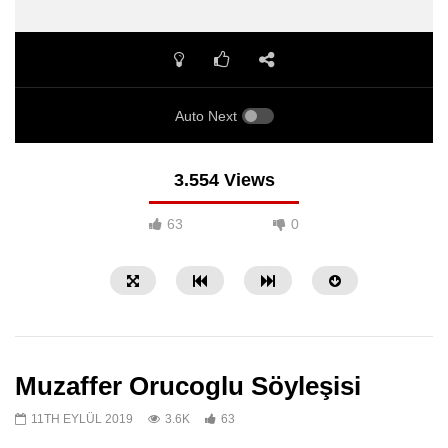
Auto Next
3.554 Views
63
0
Muzaffer Orucoglu Söyleşisi
11TH EYLÜL 2019
3.6K
63