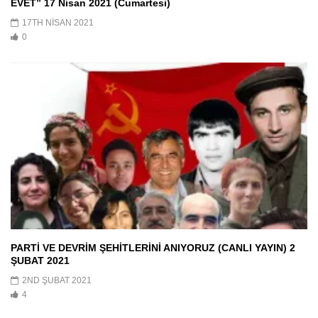
EVET” 17 Nisan 2021 (Cumartesi)
17TH NISAN 2021
0
PARTİ VE DEVRİM ŞEHİTLERİNİ ANIYORUZ (CANLI YAYIN) 2
ŞUBAT 2021
2ND ŞUBAT 2021
4