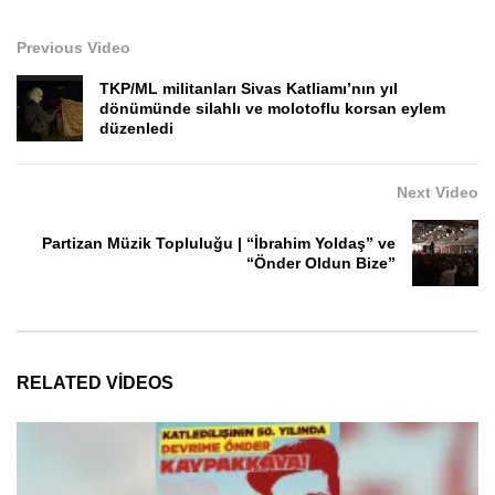
Previous Video
TKP/ML militanları Sivas Katliamı’nın yıl
dönümünde silahlı ve molotoflu korsan eylem
düzenledi
Next Video
Partizan Müzik Topluluğu | “İbrahim Yoldaş” ve
“Önder Oldun Bize”
RELATED VIDEOS