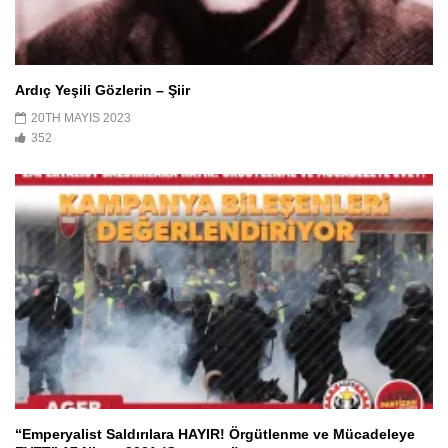
Ardıç Yeşili Gözlerin – Şiir
20TH MAYIS 2023
352
“Emperyalist Saldırılara HAYIR! Örgütlenme ve Mücadeleye