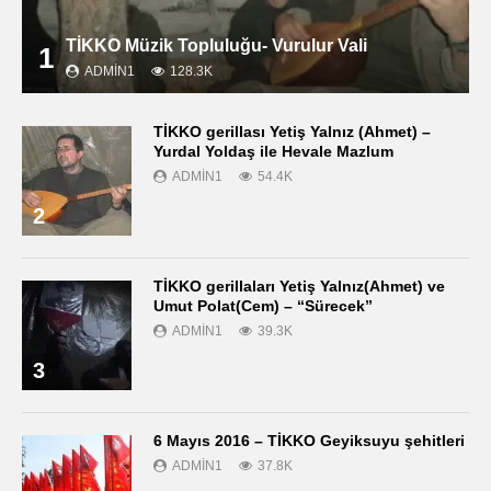
TİKKO Müzik Topluluğu- Vurulur Vali
1
ADMIN1
128.3K
TİKKO gerillası Yetiş Yalnız (Ahmet) –
Yurdal Yoldaş ile Hevale Mazlum
ADMIN1
54.4K
2
TİKKO gerillaları Yetiş Yalnız(Ahmet) ve
Umut Polat(Cem) – “Sürecek”
ADMIN1
39.3K
3
6 Mayıs 2016 – TİKKO Geyiksuyu şehitleri
ADMIN1
37.8K