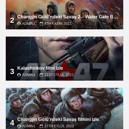
Changjin Gölü’ndeki Savaş 2 – Water Gate Bridge filmini izle
2
ADMIN1
8TH KASIM 2022
Kalashnikov filmi izle
3
ADMIN1
21ST EYLÜL 2022
Changjin Gölü’ndeki Savaş filmini izle
4
ADMIN1
15TH EYLÜL 2022