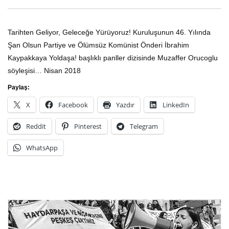
Katledilişinin 50. Yılında devrime
Ardıç Yeşili Gözlerin – Ş
Tarihten Geliyor, Geleceğe Yürüyoruz! Kuruluşunun 46. Yılında
önder Kaypakkaya!
20TH MAYIS 2023
Şan Olsun Partiye ve Ölümsüz Komünist Önderi İbrahim
20TH MAYIS 2023
352
Kaypakkaya Yoldaşa! başlıklı panller dizisinde Muzaffer Orucoglu
1
söyleşisi… Nisan 2018
Paylaş:
X
Facebook
Yazdır
LinkedIn
Reddit
Pinterest
Telegram
WhatsApp