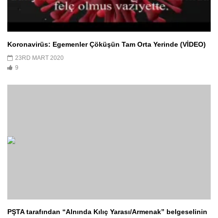
Koronavirüs: Egemenler Çöküşün Tam Orta Yerinde (VİDEO)
23RD MART 2020
9
PŞTA tarafından “Alnında Kılıç Yarası/Armenak” belgeselinin