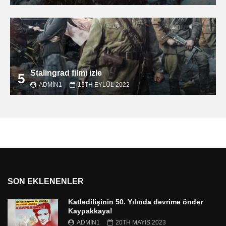
Stalingrad filmi izle
5
ADMIN1
15TH EYLÜL 2022
SON EKLENENLER
Katledilişinin 50. Yılında devrime önder
Kaypakkaya!
ADMIN1
20TH MAYIS 2023