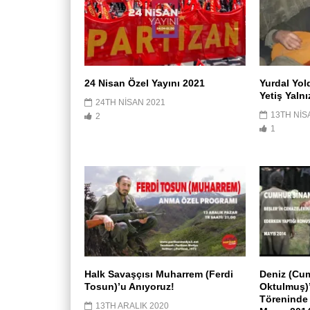
24 Nisan Özel Yayını 2021
Yurdal Yol
Yetiş Yalnı
24TH NISAN 2021
13TH NIS
2
1
Halk Savaşçısı Muharrem (Ferdi
Deniz (Cu
Tosun)’u Anıyoruz!
Oktulmuş)’
Töreninde
13TH ARALIK 2020