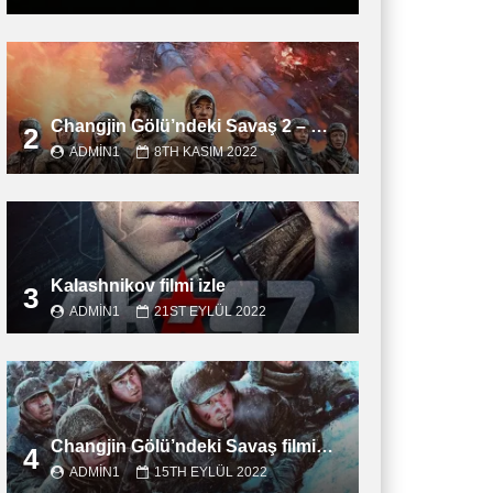
Changjin Gölü’ndeki Savaş 2 – Water Gate Bridge filmini izle
2
ADMIN1
8TH KASIM 2022
Kalashnikov filmi izle
3
ADMIN1
21ST EYLÜL 2022
Changjin Gölü’ndeki Savaş filmini izle
4
ADMIN1
15TH EYLÜL 2022