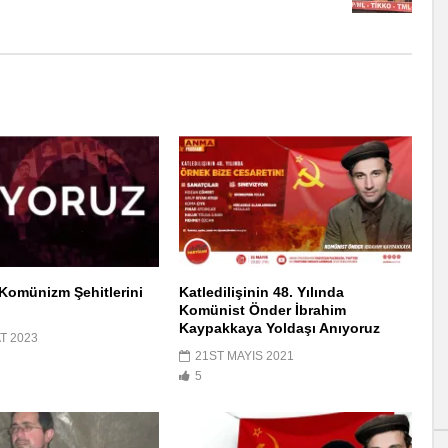
Komünizm Şehitlerini
Katledilişinin 48. Yılında
Komünist Önder İbrahim
Kaypakkaya Yoldaşı Anıyoruz
T 2023
21ST MAYIS 2021
5