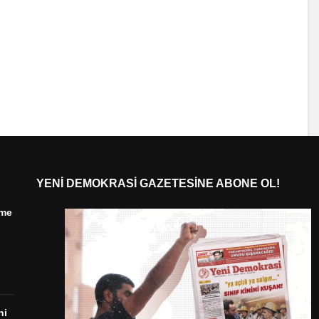
YENI DEMOKRASI GAZETESINE ABONE OL!
ime
ni