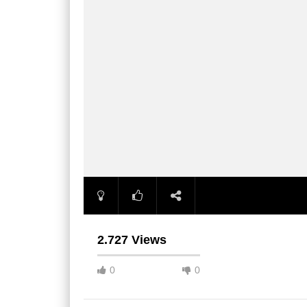
2.727 Views
0
0