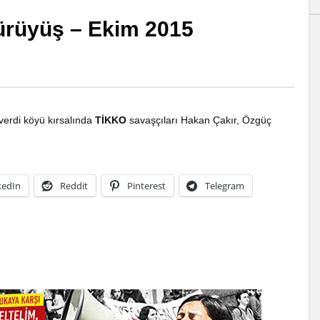
yürüyüş – Ekim 2015
 ve Komünizm Şehitlerini
Katledilişinin 48. Yılında Komüni
erdi köyü kırsalında
TİKKO
savaşçıları Hakan Çakır, Özgüç
uz
Önder İbrahim Kaypakkaya Yold
Anıyoruz
UBAT 2023
21ST MAYIS 2021
5
kedIn
Reddit
Pinterest
Telegram