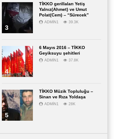
TİKKO gerillaları Yetiş
Yalnız(Ahmet) ve Umut
Polat(Cem) – “Sürecek”
ADMIN1
39.3K
3
6 Mayıs 2016 – TİKKO
Geyiksuyu şehitleri
ADMIN1
37.8K
4
TİKKO Müzik Topluluğu –
Sinan ve Rıza Yoldaşa
ADMIN1
28K
5