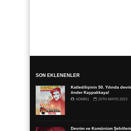
SON EKLENENLER
Katledilişinin 50. Yılında devr
önder Kaypakkaya!
ADMIN1
20TH MAYIS 2023
Devrim ve Komünizm Şehitleri