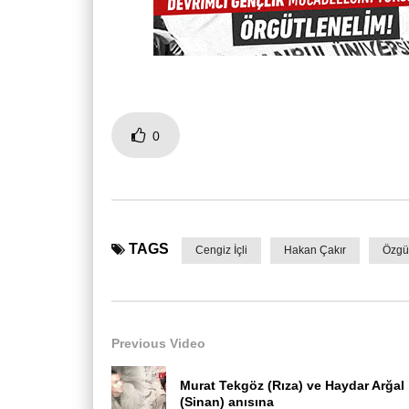
0
TAGS
Cengiz İçli
Hakan Çakır
Özgü
Previous Video
Murat Tekgöz (Rıza) ve Haydar Arğal
(Sinan) anısına