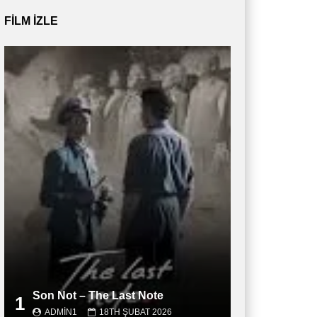
FILM IZLE
Son Not – The Last Note
1
ADMIN1
18TH ŞUBAT 2026