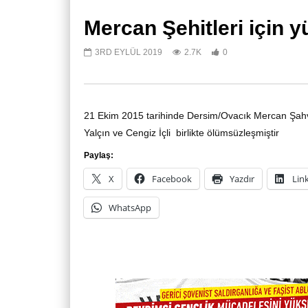
Mercan Şehitleri için 
3RD EYLÜL 2019
2.7K
0
Katledilişinin 50. Yılında devrime
Devrim
21 Ekim 2015 tarihinde Dersim/Ovacık Mercan Şahv
önder Kaypakkaya!
Anıyor
Yalçın ve Cengiz İçli birlikte ölümsüzleşmiştir
20TH MAYIS 2023
1ST Ş
1
0
Paylaş:
X
Facebook
Yazdır
Lin
WhatsApp