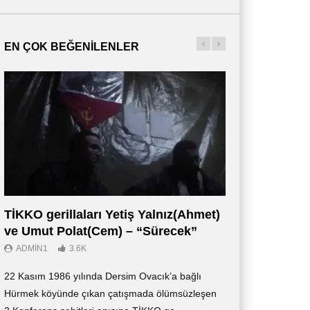
EN ÇOK BEĞENILENLER
st
24 Nisan Özel Yayını 2021
Yurdal Yoldaşla,
aşı
Yetiş Yalnız (Ahme
24TH NISAN 2021
13TH NISAN 2021
2
1
TİKKO gerillaları Yetiş Yalnız(Ahmet)
Οι Αντάρτες 
ve Umut Polat(Cem) – “Sürecek”
Ντοκιμαντέρ (
ADMIN1
3.6K
ADMIN3
2.7K
22 Kasım 1986 yılında Dersim Ovacık’a bağlı
«Οι Αντάρτες των 
Hürmek köyünde çıkan çatışmada ölümsüzleşen
ντοκιμαντέρ, το οπ