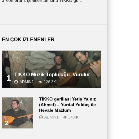
3.Konferans şehitleri anısına TİKKO ge...
ημερολόγιο ενός ν
περιγράφε...
EN ÇOK İZLENENLER
TİKKO Müzik Topluluğu- Vurulur Vali
1
ADMIN1
128.3K
TİKKO gerillası Yetiş Yalnız
(Ahmet) – Yurdal Yoldaş ile
Hevale Mazlum
ADMIN1
54.4K
2