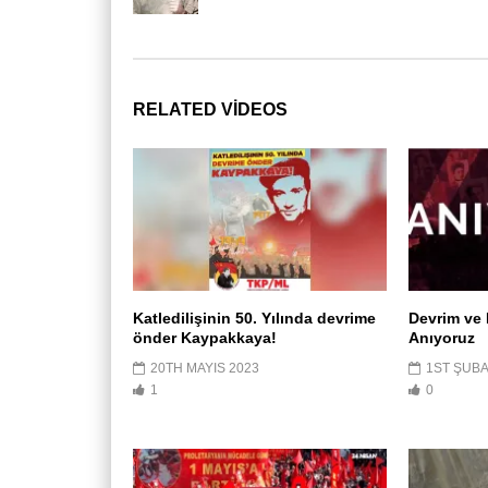
RELATED VIDEOS
Katledilişinin 50. Yılında devrime
Devrim ve 
önder Kaypakkaya!
Anıyoruz
20TH MAYIS 2023
1ST ŞUBA
1
0