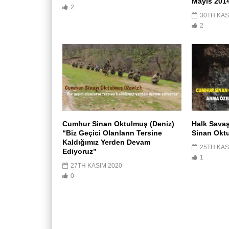
Mayıs 201
2
30TH KAS
2
Cumhur Sinan Oktulmuş (Deniz)
Halk Savaş
“Biz Geçici Olanların Tersine
Sinan Oktu
Kaldığımız Yerden Devam
25TH KAS
Ediyoruz”
1
27TH KASIM 2020
0