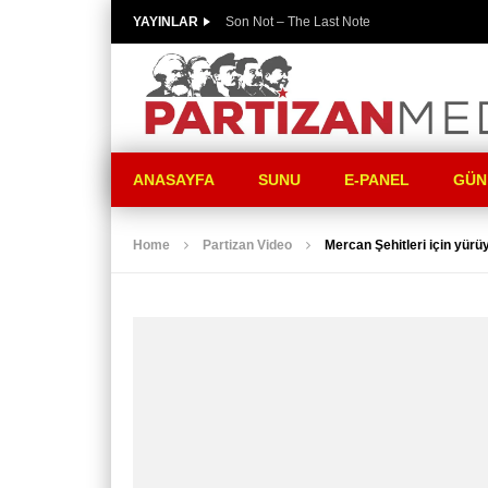
YAYINLAR
Son Not – The Last Note
ANASAYFA
SUNU
E-PANEL
GÜN
Home
Partizan Video
Mercan Şehitleri için yür