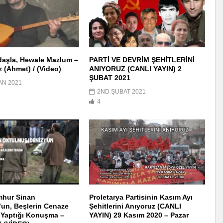
daşla, Hewale Mazlum –
PARTİ VE DEVRİM ŞEHİTLERİNİ
z (Ahmet) / (Video)
ANIYORUZ (CANLI YAYIN) 2
ŞUBAT 2021
AN 2021
2ND ŞUBAT 2021
4
mhur Sinan
Proletarya Partisinin Kasım Ayı
un, Beşlerin Cenaze
Şehitlerini Anıyoruz (CANLI
 Yaptığı Konuşma –
YAYIN) 29 Kasım 2020 – Pazar