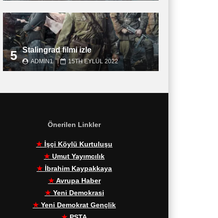
Stalingrad filmi izle
5
ADMIN1
15TH EYLÜL 2022
Önerilen Linkler
★
İşçi Köylü Kurtuluşu
★
Umut Yayımcılık
★
İbrahim Kaypakkaya
★
Avrupa Haber
★
Yeni Demokrasi
★
Yeni Demokrat Gençlik
★
PŞTA