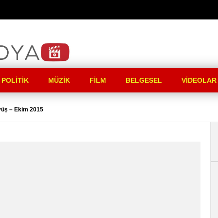
 POLITIK
MÜZIK
FILM
BELGESEL
VIDEOLAR
üyüş – Ekim 2015