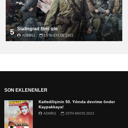
Stalingrad filmi izle
5
ADMIN1
15TH EYLÜL 2022
SON EKLENENLER
Katledilişinin 50. Yılında devrime önder
Kaypakkaya!
ADMIN1
20TH MAYIS 2023