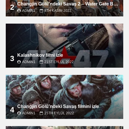
Changjin Gölü’ndeki Savaş 2 – Water Gate Bridge filmini izle
2
ADMIN1
8TH KASIM 2022
Kalashnikov filmi izle
3
ADMIN1
21ST EYLÜL 2022
Changjin Gölü’ndeki Savaş filmini izle
4
ADMIN1
15TH EYLÜL 2022