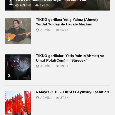
1
ADMIN1
128.3K
TİKKO gerillası Yetiş Yalnız (Ahmet) –
Yurdal Yoldaş ile Hevale Mazlum
ADMIN1
54.4K
2
TİKKO gerillaları Yetiş Yalnız(Ahmet) ve
Umut Polat(Cem) – “Sürecek”
ADMIN1
39.3K
3
6 Mayıs 2016 – TİKKO Geyiksuyu şehitleri
ADMIN1
37.8K
4