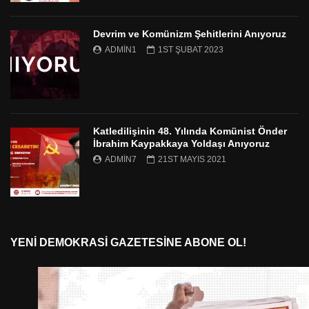
Devrim ve Komünizm Şehitlerini Anıyoruz
ADMIN1
1ST ŞUBAT 2023
Katledilişinin 48. Yılında Komünist Önder
İbrahim Kaypakkaya Yoldaşı Anıyoruz
ADMIN7
21ST MAYIS 2021
YENI DEMOKRASI GAZETESINE ABONE OL!