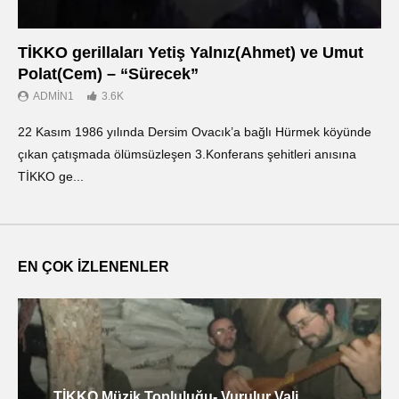
TİKKO gerillaları Yetiş Yalnız(Ahmet) ve Umut
Οι
Polat(Cem) – “Sürecek”
Ντ
ADMIN1
3.6K
22 Kasım 1986 yılında Dersim Ovacık’a bağlı Hürmek köyünde
«Ο
çıkan çatışmada ölümsüzleşen 3.Konferans şehitleri anısına
οπ
TİKKO ge...
ΤΙ
EN ÇOK İZLENENLER
TİKKO Müzik Topluluğu- Vurulur Vali