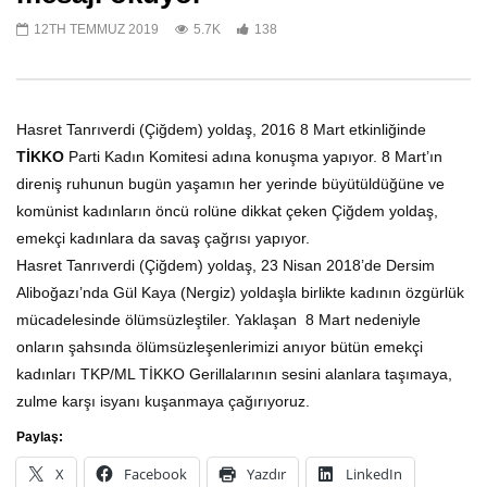
12TH TEMMUZ 2019
5.7K
138
Katledilişinin 50. Yılında devrime
Devrim ve Komünizm Şe
önder Kaypakkaya!
Anıyoruz
Hasret Tanrıverdi (Çiğdem) yoldaş, 2016 8 Mart etkinliğinde
20TH MAYIS 2023
1ST ŞUBAT 2023
1
0
TİKKO
Parti Kadın Komitesi adına konuşma yapıyor. 8 Mart’ın
direniş ruhunun bugün yaşamın her yerinde büyütüldüğüne ve
komünist kadınların öncü rolüne dikkat çeken Çiğdem yoldaş,
emekçi kadınlara da savaş çağrısı yapıyor.
Hasret Tanrıverdi (Çiğdem) yoldaş, 23 Nisan 2018’de Dersim
Aliboğazı’nda Gül Kaya (Nergiz) yoldaşla birlikte kadının özgürlük
mücadelesinde ölümsüzleştiler. Yaklaşan 8 Mart nedeniyle
onların şahsında ölümsüzleşenlerimizi anıyor bütün emekçi
kadınları TKP/ML TİKKO Gerillalarının sesini alanlara taşımaya,
zulme karşı isyanı kuşanmaya çağırıyoruz.
Paylaş:
X
Facebook
Yazdır
LinkedIn