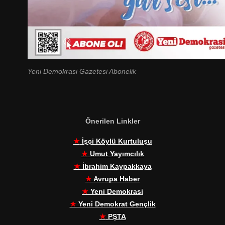
Yeni Demokrasi Gazetesi Abonelik
Önerilen Linkler
★
İşçi Köylü Kurtuluşu
★
Umut Yayımcılık
★
İbrahim Kaypakkaya
★
Avrupa Haber
★
Yeni Demokrasi
★
Yeni Demokrat Gençlik
★
PŞTA