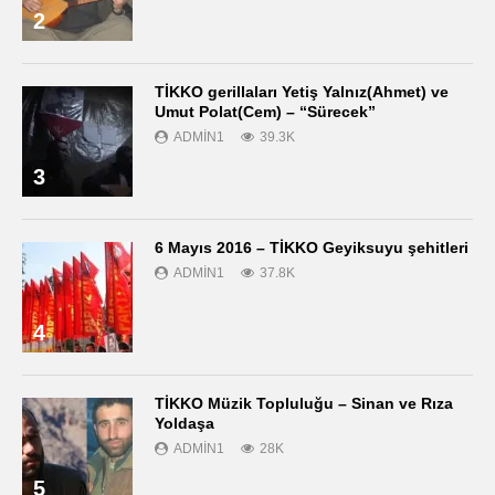
2
TİKKO gerillaları Yetiş Yalnız(Ahmet) ve
Umut Polat(Cem) – “Sürecek”
ADMIN1
39.3K
3
6 Mayıs 2016 – TİKKO Geyiksuyu şehitleri
ADMIN1
37.8K
4
TİKKO Müzik Topluluğu – Sinan ve Rıza
Yoldaşa
ADMIN1
28K
5