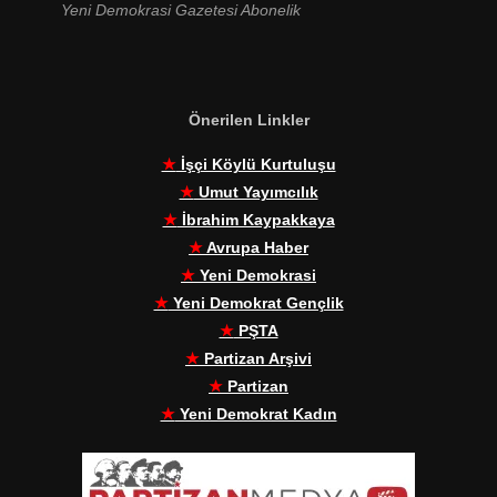
Yeni Demokrasi Gazetesi Abonelik
Önerilen Linkler
★
İşçi Köylü Kurtuluşu
★
Umut Yayımcılık
★
İbrahim Kaypakkaya
★
Avrupa Haber
★
Yeni Demokrasi
★
Yeni Demokrat Gençlik
★
PŞTA
★
Partizan Arşivi
★
Partizan
★
Yeni Demokrat Kadın