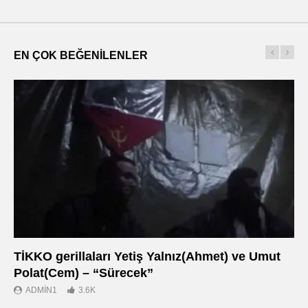
EN ÇOK BEĞENILENLER
TİKKO gerillaları Yetiş Yalnız(Ahmet) ve Umut
Οι
Polat(Cem) – “Sürecek”
Ντ
ADMIN1
3.6K