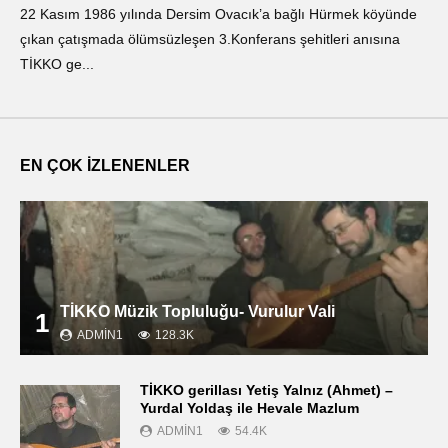
22 Kasım 1986 yılında Dersim Ovacık’a bağlı Hürmek köyünde
«Ο
çıkan çatışmada ölümsüzleşen 3.Konferans şehitleri anısına
οπ
TİKKO ge...
ΤΙ
EN ÇOK İZLENENLER
TİKKO Müzik Topluluğu- Vurulur Vali
1
ADMIN1
128.3K
TİKKO gerillası Yetiş Yalnız (Ahmet) –
Yurdal Yoldaş ile Hevale Mazlum
ADMIN1
54.4K