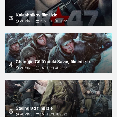
Kalashnikov filmi izle
3
ADMIN1
21ST EYLÜL 2022
Changjin Gölü’ndeki Savaş filmini izle
4
ADMIN1
15TH EYLÜL 2022
Stalingrad filmi izle
5
ADMIN1
15TH EYLÜL 2022