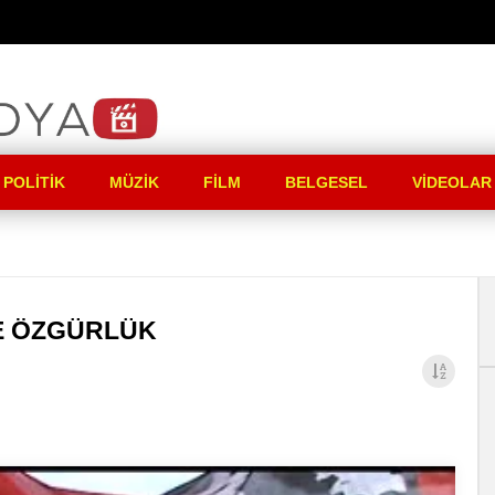
 POLITIK
MÜZIK
FILM
BELGESEL
VIDEOLAR
E ÖZGÜRLÜK