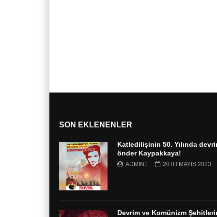
SON EKLENENLER
Katledilişinin 50. Yılında devr
önder Kaypakkaya!
ADMIN1
20TH MAYIS 2023
Devrim ve Komünizm Şehitleri