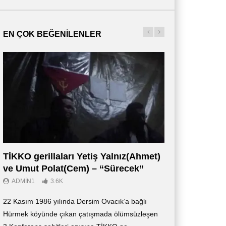
EN ÇOK BEĞENILENLER
TİKKO gerillaları Yetiş Yalnız(Ahmet)
Οι Αντάρτες 
ve Umut Polat(Cem) – “Sürecek”
Ντοκιμαντέρ (
ADMIN1
3.6K
ADMIN3
2.7K
22 Kasım 1986 yılında Dersim Ovacık’a bağlı
«Οι Αντάρτες των 
Hürmek köyünde çıkan çatışmada ölümsüzleşen
ντοκιμαντέρ, το οπ