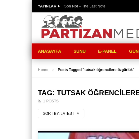
YAYINLAR
Son Not – The Last Note
ANASAYFA
SUNU
E-PANEL
GÜN
Home
Posts Tagged "tutsak öğrencilere özgürlük"
TAG: TUTSAK ÖĞRENCILER
1 POSTS
SORT BY:
LATEST