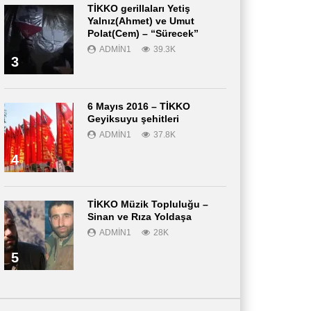
TİKKO gerillaları Yetiş
Yalnız(Ahmet) ve Umut
Polat(Cem) – “Sürecek”
ADMIN1
39.3K
3
6 Mayıs 2016 – TİKKO
Geyiksuyu şehitleri
ADMIN1
37.8K
4
TİKKO Müzik Topluluğu –
Sinan ve Rıza Yoldaşa
ADMIN1
28K
5