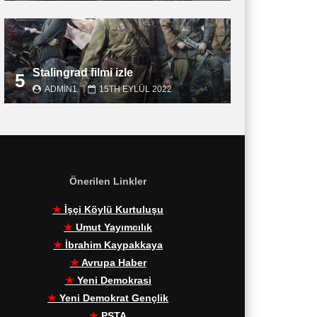
Stalingrad filmi izle
5
ADMIN1
15TH EYLÜL 2022
Önerilen Linkler
★
İşçi Köylü Kurtuluşu
★
Umut Yayımcılık
★
İbrahim Kaypakkaya
★
Avrupa Haber
★
Yeni Demokrasi
★
Yeni Demokrat Gençlik
★
PŞTA