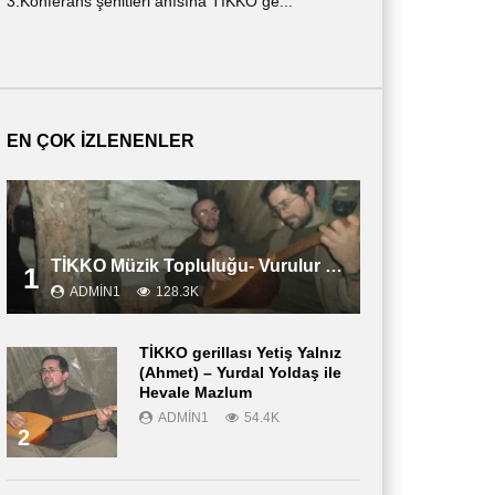
3.Konferans şehitleri anısına TİKKO ge...
ημερολόγιο ενός ν
περιγράφε...
EN ÇOK İZLENENLER
TİKKO Müzik Topluluğu- Vurulur Vali
1
ADMIN1
128.3K
TİKKO gerillası Yetiş Yalnız
(Ahmet) – Yurdal Yoldaş ile
Hevale Mazlum
ADMIN1
54.4K
2