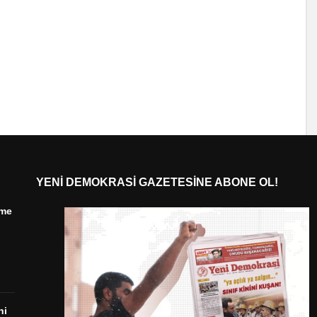
YENI DEMOKRASI GAZETESINE ABONE OL!
ime
ni