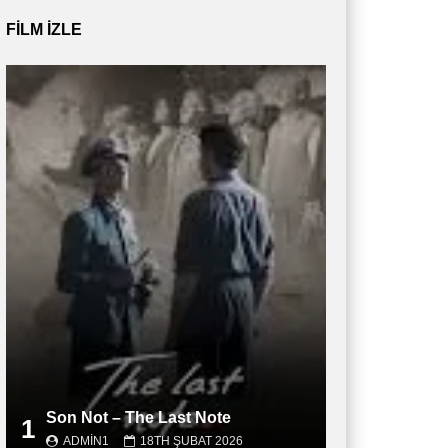
FILM IZLE
Son Not – The Last Note
1
ADMIN1
18TH ŞUBAT 2026