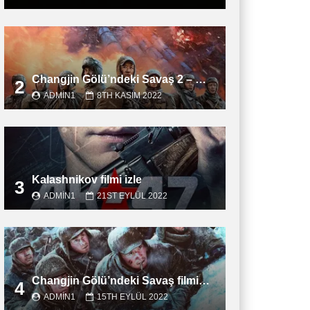
Changjin Gölü’ndeki Savaş 2 – Water Gate Bridge filmini izle
2
ADMIN1
8TH KASIM 2022
Kalashnikov filmi izle
3
ADMIN1
21ST EYLÜL 2022
Changjin Gölü’ndeki Savaş filmini izle
4
ADMIN1
15TH EYLÜL 2022