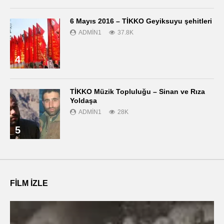
6 Mayıs 2016 – TİKKO Geyiksuyu şehitleri
ADMIN1
37.8K
4
TİKKO Müzik Topluluğu – Sinan ve Rıza
Yoldaşa
ADMIN1
28K
5
FILM IZLE