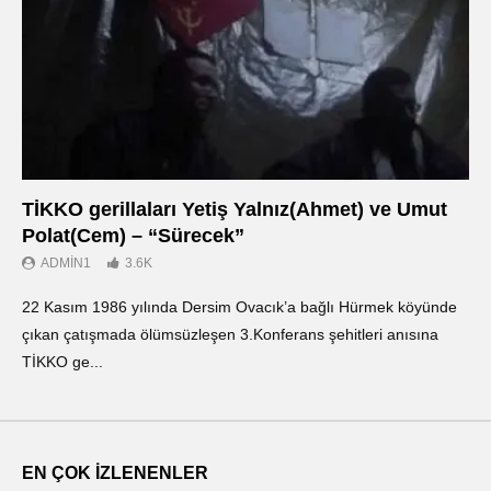
TİKKO gerillaları Yetiş Yalnız(Ahmet) ve Umut
Οι
Polat(Cem) – “Sürecek”
Ντ
ADMIN1
3.6K
22 Kasım 1986 yılında Dersim Ovacık’a bağlı Hürmek köyünde
«Ο
çıkan çatışmada ölümsüzleşen 3.Konferans şehitleri anısına
οπ
TİKKO ge...
ΤΙ
EN ÇOK İZLENENLER