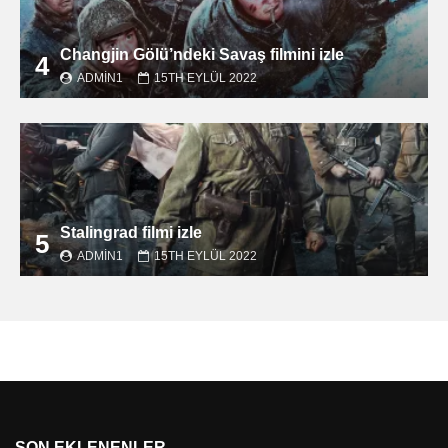
Changjin Gölü’ndeki Savaş filmini izle
4
ADMIN1
15TH EYLÜL 2022
Stalingrad filmi izle
5
ADMIN1
15TH EYLÜL 2022
SON EKLENENLER