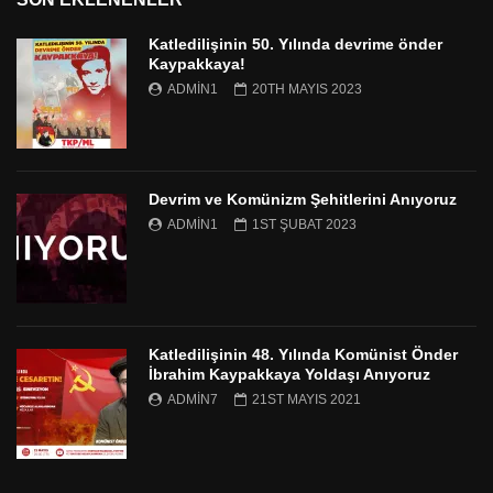
Katledilişinin 50. Yılında devrime önder
Kaypakkaya!
ADMIN1
20TH MAYIS 2023
Devrim ve Komünizm Şehitlerini Anıyoruz
ADMIN1
1ST ŞUBAT 2023
Katledilişinin 48. Yılında Komünist Önder
İbrahim Kaypakkaya Yoldaşı Anıyoruz
ADMIN7
21ST MAYIS 2021