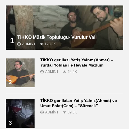
TİKKO Müzik Topluluğu- Vurulur Vali
1
ADMIN1
128.3K
TİKKO gerillası Yetiş Yalnız (Ahmet) –
Yurdal Yoldaş ile Hevale Mazlum
ADMIN1
54.4K
2
TİKKO gerillaları Yetiş Yalnız(Ahmet) ve
Umut Polat(Cem) – “Sürecek”
ADMIN1
39.3K
3