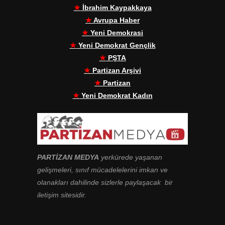
★
İbrahim Kaypakkaya
★
Avrupa Haber
★
Yeni Demokrasi
★
Yeni Demokrat Gençlik
★
PŞTA
★
Partizan Arşivi
★
Partizan
★
Yeni Demokrat Kadın
PARTİZAN MEDYA
yerkürede yaşanan
gelişmeleri, sınıf mücadelelerini imkan ve
olanakları dahilinde sizlerle paylaşacak bir
iletişim sitesidir.