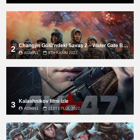
Changjin Gölü’ndeki Savaş 2 – Water Gate Bridge filmini izle
2
ADMIN1
8TH KASIM 2022
Kalashnikov filmi izle
3
ADMIN1
21ST EYLÜL 2022