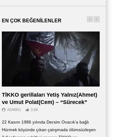
EN ÇOK BEĞENILENLER
TİKKO gerillaları Yetiş Yalnız(Ahmet)
Οι Αντάρτες 
ve Umut Polat(Cem) – “Sürecek”
Ντοκιμαντέρ (
ADMIN1
3.6K
ADMIN3
2.7K
22 Kasım 1986 yılında Dersim Ovacık’a bağlı
«Οι Αντάρτες των 
Hürmek köyünde çıkan çatışmada ölümsüzleşen
ντοκιμαντέρ, το οπ