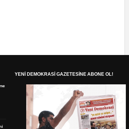
YENI DEMOKRASI GAZETESINE ABONE OL!
ime
ni