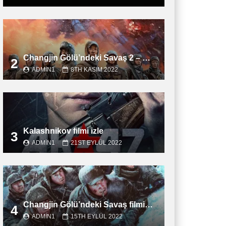
Changjin Gölü’ndeki Savaş 2 – Water Gate Bridge filmini izle
2
ADMIN1
8TH KASIM 2022
Kalashnikov filmi izle
3
ADMIN1
21ST EYLÜL 2022
Changjin Gölü’ndeki Savaş filmini izle
4
ADMIN1
15TH EYLÜL 2022