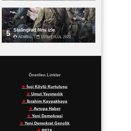
Stalingrad filmi izle
5
ADMIN1
15TH EYLÜL 2022
Önerilen Linkler
★
İşçi Köylü Kurtuluşu
★
Umut Yayımcılık
★
İbrahim Kaypakkaya
★
Avrupa Haber
★
Yeni Demokrasi
★
Yeni Demokrat Gençlik
★
PŞTA