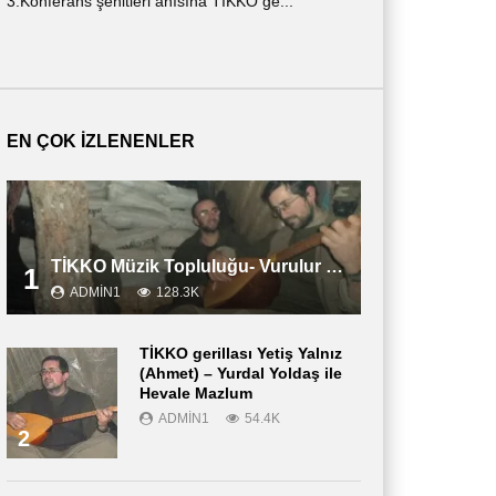
3.Konferans şehitleri anısına TİKKO ge...
ημερολόγιο ενός ν
περιγράφε...
EN ÇOK İZLENENLER
TİKKO Müzik Topluluğu- Vurulur Vali
1
ADMIN1
128.3K
TİKKO gerillası Yetiş Yalnız
(Ahmet) – Yurdal Yoldaş ile
Hevale Mazlum
ADMIN1
54.4K
2