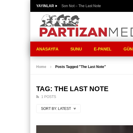
YAYINLAR
Son Not – The Last Note
ANASAYFA
SUNU
E-PANEL
GÜN
Home
Posts Tagged "The Last Note"
TAG: THE LAST NOTE
1 POSTS
SORT BY:
LATEST