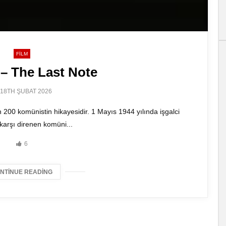
FILM
– The Last Note
18TH ŞUBAT 2026
en 200 komünistin hikayesidir. 1 Mayıs 1944 yılında işgalci
karşı direnen komüni...
6
NTINUE READING