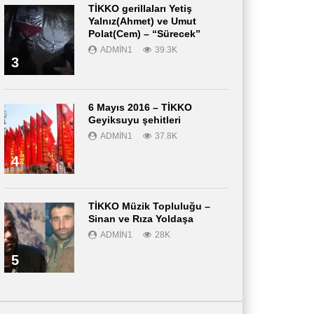
TİKKO gerillaları Yetiş
Yalnız(Ahmet) ve Umut
Polat(Cem) – “Sürecek”
ADMIN1
39.3K
3
6 Mayıs 2016 – TİKKO
Geyiksuyu şehitleri
ADMIN1
37.8K
4
TİKKO Müzik Topluluğu –
Sinan ve Rıza Yoldaşa
ADMIN1
28K
5