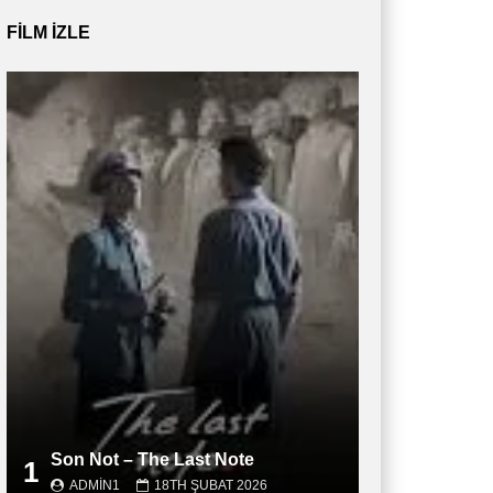
FILM IZLE
Son Not – The Last Note
1
ADMIN1
18TH ŞUBAT 2026