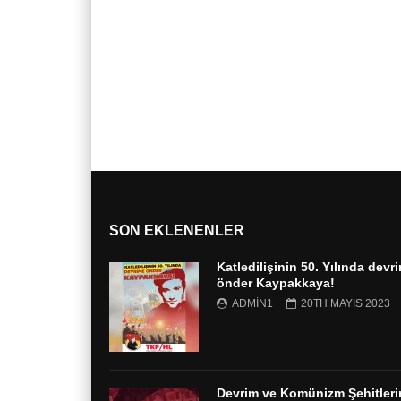
SON EKLENENLER
Katledilişinin 50. Yılında devr
önder Kaypakkaya!
ADMIN1
20TH MAYIS 2023
Devrim ve Komünizm Şehitleri