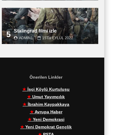
Stalingrad filmi izle
5
ADMIN1
15TH EYLÜL 2022
Önerilen Linkler
★
İşçi Köylü Kurtuluşu
★
Umut Yayımcılık
★
İbrahim Kaypakkaya
★
Avrupa Haber
★
Yeni Demokrasi
★
Yeni Demokrat Gençlik
★
PŞTA