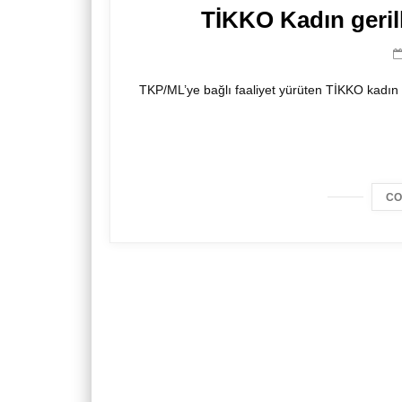
TİKKO Kadın geril
TKP/ML’ye bağlı faaliyet yürüten TİKKO kadın ge
CO