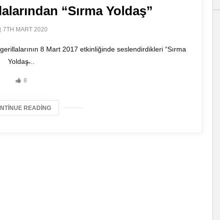
lalarından “Sırma Yoldaş”
7TH MART 2020
rillalarının 8 Mart 2017 etkinliğinde seslendirdikleri “Sırma
Yoldaş̶...
8
NTINUE READING