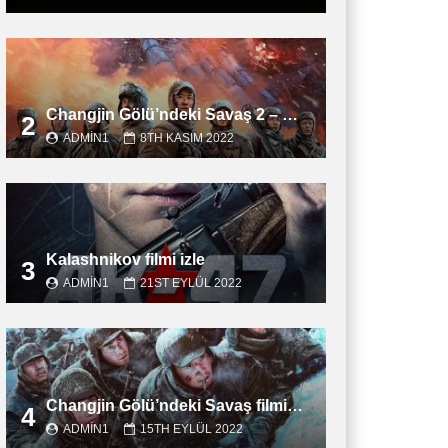
Changjin Gölü’ndeki Savaş 2 – Water Gate Bridge filmini izle
2
ADMIN1
8TH KASIM 2022
Kalashnikov filmi izle
3
ADMIN1
21ST EYLÜL 2022
Changjin Gölü’ndeki Savaş filmini izle
4
ADMIN1
15TH EYLÜL 2022