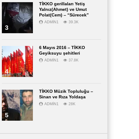
TİKKO gerillaları Yetiş
Yalnız(Ahmet) ve Umut
Polat(Cem) – “Sürecek”
ADMIN1
39.3K
3
6 Mayıs 2016 – TİKKO
Geyiksuyu şehitleri
ADMIN1
37.8K
4
TİKKO Müzik Topluluğu –
Sinan ve Rıza Yoldaşa
ADMIN1
28K
5