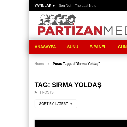
YAYINLAR
Son Not – The Last Note
ANASAYFA
SUNU
E-PANEL
GÜN
Home
Posts Tagged "Sırma Yoldaş"
TAG: SIRMA YOLDAŞ
1 POSTS
SORT BY:
LATEST