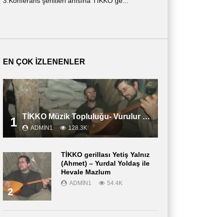
3.Konferans şehitleri anısına TİKKO ge...
ημερολόγιο ενός ν
περιγράφε...
EN ÇOK İZLENENLER
TİKKO Müzik Topluluğu- Vurulur Vali
1
ADMIN1
128.3K
TİKKO gerillası Yetiş Yalnız
(Ahmet) – Yurdal Yoldaş ile
Hevale Mazlum
ADMIN1
54.4K
2