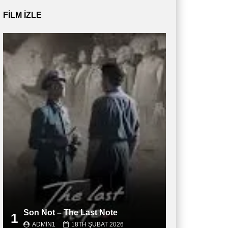
FILM IZLE
Son Not – The Last Note
1
ADMIN1
18TH ŞUBAT 2026