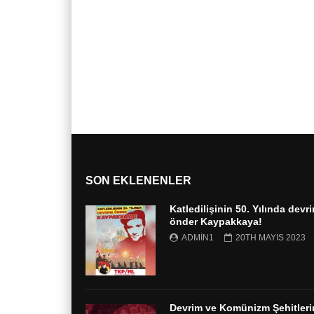
SON EKLENENLER
Katledilişinin 50. Yılında devr
önder Kaypakkaya!
ADMIN1
20TH MAYIS 2023
Devrim ve Komünizm Şehitleri