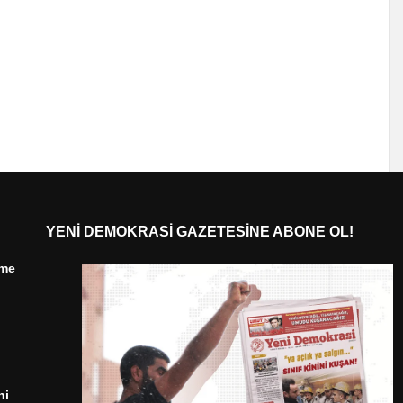
YENI DEMOKRASI GAZETESINE ABONE OL!
ime
ni