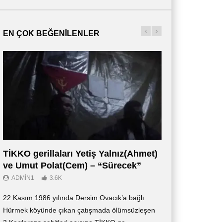
EN ÇOK BEĞENILENLER
TİKKO gerillaları Yetiş Yalnız(Ahmet)
Οι Αντάρτες 
ve Umut Polat(Cem) – “Sürecek”
Ντοκιμαντέρ (
ADMIN1
3.6K
ADMIN3
2.7K
22 Kasım 1986 yılında Dersim Ovacık’a bağlı
«Οι Αντάρτες των 
Hürmek köyünde çıkan çatışmada ölümsüzleşen
ντοκιμαντέρ, το οπ