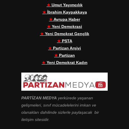
★
Umut Yayımcılık
★
İbrahim Kaypakkaya
★
Avrupa Haber
★
Yeni Demokrasi
★
Yeni Demokrat Gençlik
★
PŞTA
★
Partizan Arşivi
★
Partizan
★
Yeni Demokrat Kadın
PARTİZAN MEDYA
yerkürede yaşanan
gelişmeleri, sınıf mücadelelerini imkan ve
olanakları dahilinde sizlerle paylaşacak bir
iletişim sitesidir.