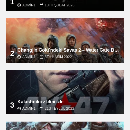
1
ADMIN1
18TH ŞUBAT 2026
Changjin Gölü’ndeki Savaş 2 – Water Gate Bridge filmini izle
2
ADMIN1
8TH KASIM 2022
Kalashnikov filmi izle
3
ADMIN1
21ST EYLÜL 2022