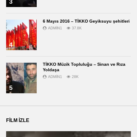
3
6 Mayıs 2016 – TİKKO Geyiksuyu şehitleri
ADMIN1
37.8K
4
TİKKO Müzik Topluluğu – Sinan ve Rıza
Yoldaşa
ADMIN1
28K
5
FILM IZLE