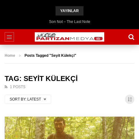
YAYINLAR
Son Not – The Last Note
Home
Posts Tagged "Seyit Külekçi"
TAG: SEYIT KÜLEKÇI
1 POSTS
SORT BY:
LATEST