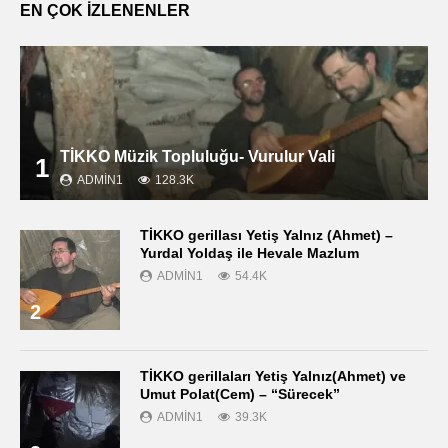
EN ÇOK İZLENENLER
TİKKO Müzik Topluluğu- Vurulur Vali
1
ADMIN1
128.3K
TİKKO gerillası Yetiş Yalnız (Ahmet) –
Yurdal Yoldaş ile Hevale Mazlum
ADMIN1
54.4K
2
TİKKO gerillaları Yetiş Yalnız(Ahmet) ve
Umut Polat(Cem) – “Sürecek”
ADMIN1
39.3K