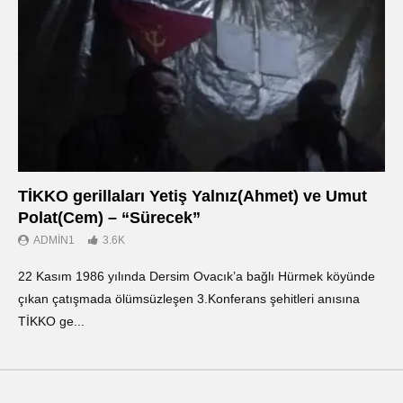
TİKKO gerillaları Yetiş Yalnız(Ahmet) ve Umut
Οι
Polat(Cem) – “Sürecek”
Ντ
ADMIN1
3.6K
22 Kasım 1986 yılında Dersim Ovacık’a bağlı Hürmek köyünde
«Ο
çıkan çatışmada ölümsüzleşen 3.Konferans şehitleri anısına
οπ
TİKKO ge...
ΤΙ