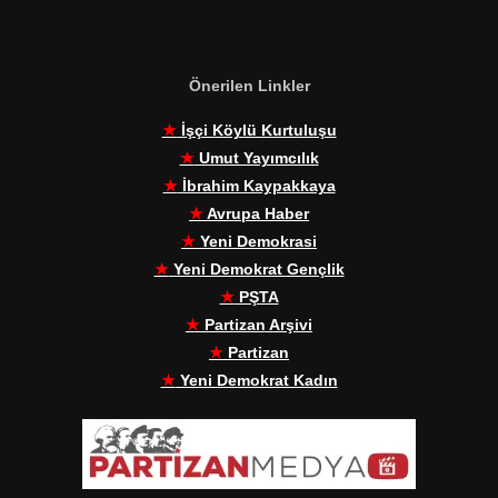
Önerilen Linkler
★
İşçi Köylü Kurtuluşu
★
Umut Yayımcılık
★
İbrahim Kaypakkaya
★
Avrupa Haber
★
Yeni Demokrasi
★
Yeni Demokrat Gençlik
★
PŞTA
★
Partizan Arşivi
★
Partizan
★
Yeni Demokrat Kadın