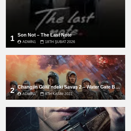
Son Not – The Last Note
1
ADMIN1
18TH ŞUBAT 2026
Changjin Gölü’ndeki Savaş 2 – Water Gate Bridge filmini izle
2
ADMIN1
8TH KASIM 2022