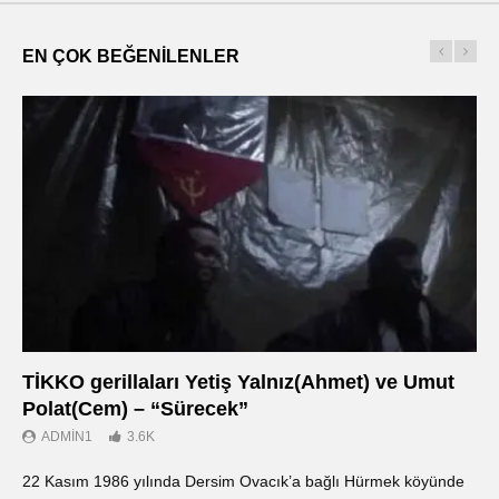
EN ÇOK BEĞENILENLER
TİKKO gerillaları Yetiş Yalnız(Ahmet) ve Umut
Οι
Polat(Cem) – “Sürecek”
Ντ
ADMIN1
3.6K
22 Kasım 1986 yılında Dersim Ovacık’a bağlı Hürmek köyünde
«Ο