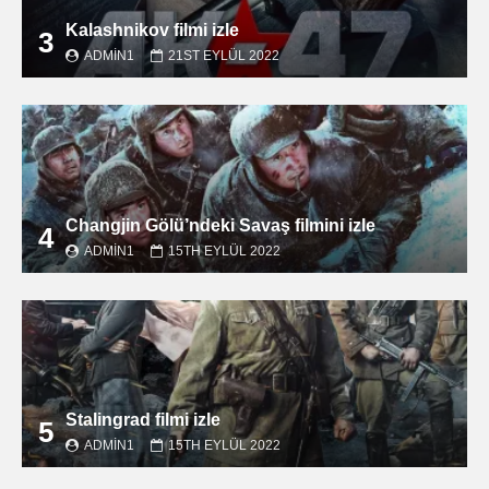
Kalashnikov filmi izle
3
ADMIN1
21ST EYLÜL 2022
Changjin Gölü’ndeki Savaş filmini izle
4
ADMIN1
15TH EYLÜL 2022
Stalingrad filmi izle
5
ADMIN1
15TH EYLÜL 2022