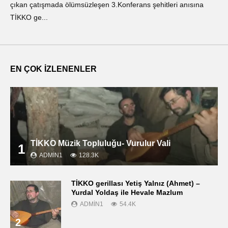
çıkan çatışmada ölümsüzleşen 3.Konferans şehitleri anısına
οπ
TİKKO ge...
ΤΙ
EN ÇOK İZLENENLER
TİKKO Müzik Topluluğu- Vurulur Vali
1
ADMIN1
128.3K
TİKKO gerillası Yetiş Yalnız (Ahmet) –
Yurdal Yoldaş ile Hevale Mazlum
ADMIN1
54.4K
2