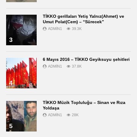
TİKKO gerillaları Yetiş Yalnız(Ahmet) ve
Umut Polat(Cem) – “Sürecek”
ADMIN1
39.3K
3
6 Mayıs 2016 – TİKKO Geyiksuyu şehitleri
ADMIN1
37.8K
4
TİKKO Müzik Topluluğu – Sinan ve Rıza
Yoldaşa
ADMIN1
28K
5