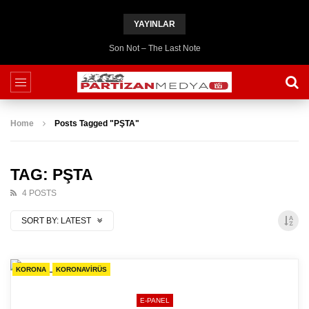
YAYINLAR
Son Not – The Last Note
Home
Posts Tagged "PŞTA"
TAG: PŞTA
4 POSTS
SORT BY:
LATEST
KORONA
KORONAVIRÜS
E-PANEL