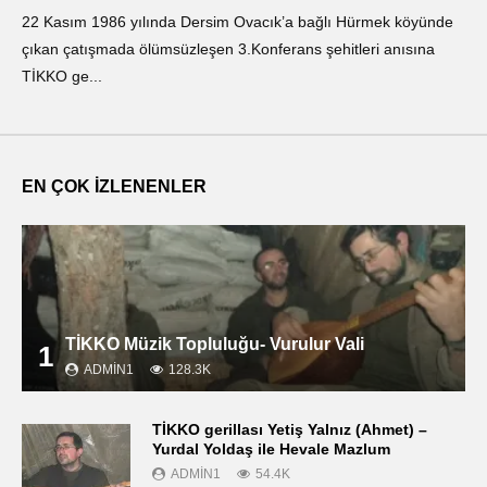
22 Kasım 1986 yılında Dersim Ovacık’a bağlı Hürmek köyünde
«Ο
çıkan çatışmada ölümsüzleşen 3.Konferans şehitleri anısına
οπ
TİKKO ge...
ΤΙ
EN ÇOK İZLENENLER
TİKKO Müzik Topluluğu- Vurulur Vali
1
ADMIN1
128.3K
TİKKO gerillası Yetiş Yalnız (Ahmet) –
Yurdal Yoldaş ile Hevale Mazlum
ADMIN1
54.4K