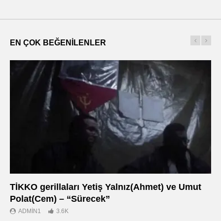
EN ÇOK BEĞENILENLER
TİKKO gerillaları Yetiş Yalnız(Ahmet) ve Umut
Οι
Polat(Cem) – “Sürecek”
Ντ
ADMIN1
3.6K