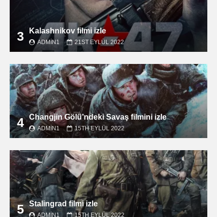
Kalashnikov filmi izle
3
ADMIN1
21ST EYLÜL 2022
Changjin Gölü’ndeki Savaş filmini izle
4
ADMIN1
15TH EYLÜL 2022
Stalingrad filmi izle
5
ADMIN1
15TH EYLÜL 2022