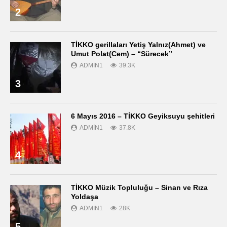
2
TİKKO gerillaları Yetiş Yalnız(Ahmet) ve
Umut Polat(Cem) – “Sürecek”
ADMIN1
39.3K
3
6 Mayıs 2016 – TİKKO Geyiksuyu şehitleri
ADMIN1
37.8K
4
TİKKO Müzik Topluluğu – Sinan ve Rıza
Yoldaşa
ADMIN1
28K
5