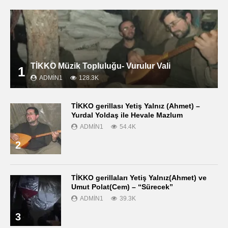
TİKKO Müzik Topluluğu- Vurulur Vali
1
ADMIN1
128.3K
TİKKO gerillası Yetiş Yalnız (Ahmet) –
Yurdal Yoldaş ile Hevale Mazlum
ADMIN1
54.4K
2
TİKKO gerillaları Yetiş Yalnız(Ahmet) ve
Umut Polat(Cem) – “Sürecek”
ADMIN1
39.3K
3