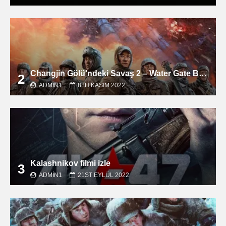
Changjin Gölü’ndeki Savaş 2 – Water Gate Bridge filmini izle
2
ADMIN1
8TH KASIM 2022
Kalashnikov filmi izle
3
ADMIN1
21ST EYLÜL 2022