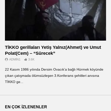
TİKKO gerillaları Yetiş Yalnız(Ahmet) ve Umut
Οι
Polat(Cem) – “Sürecek”
Ντ
ADMIN1
3.6K
22 Kasım 1986 yılında Dersim Ovacık’a bağlı Hürmek köyünde
«Ο
çıkan çatışmada ölümsüzleşen 3.Konferans şehitleri anısına
οπ
TİKKO ge...
ΤΙ
EN ÇOK İZLENENLER