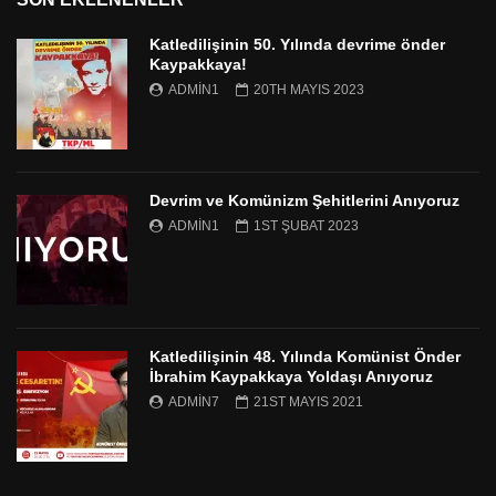
Katledilişinin 50. Yılında devrime önder
Kaypakkaya!
ADMIN1
20TH MAYIS 2023
Devrim ve Komünizm Şehitlerini Anıyoruz
ADMIN1
1ST ŞUBAT 2023
Katledilişinin 48. Yılında Komünist Önder
İbrahim Kaypakkaya Yoldaşı Anıyoruz
ADMIN7
21ST MAYIS 2021