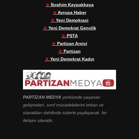
★
İbrahim Kaypakkaya
★
Avrupa Haber
★
Yeni Demokrasi
★
Yeni Demokrat Gençlik
★
PŞTA
★
Partizan Arşivi
★
Partizan
★
Yeni Demokrat Kadın
PARTİZAN MEDYA
yerkürede yaşanan
gelişmeleri, sınıf mücadelelerini imkan ve
olanakları dahilinde sizlerle paylaşacak bir
iletişim sitesidir.