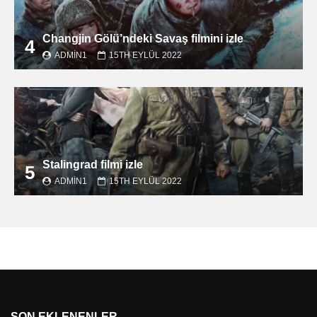
Changjin Gölü’ndeki Savaş filmini izle
4
ADMIN1
15TH EYLÜL 2022
Stalingrad filmi izle
5
ADMIN1
15TH EYLÜL 2022
SON EKLENENLER