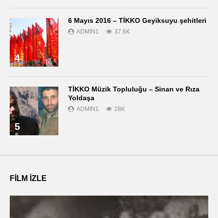
6 Mayıs 2016 – TİKKO Geyiksuyu şehitleri
ADMIN1
37.8K
4
TİKKO Müzik Topluluğu – Sinan ve Rıza
Yoldaşa
ADMIN1
28K
5
FILM IZLE