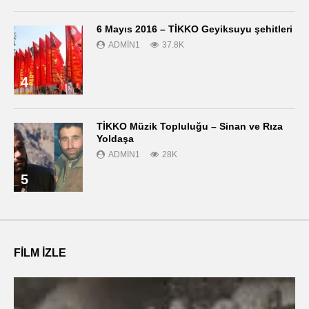
6 Mayıs 2016 – TİKKO Geyiksuyu şehitleri
ADMIN1
37.8K
4
TİKKO Müzik Topluluğu – Sinan ve Rıza
Yoldaşa
ADMIN1
28K
5
FILM IZLE