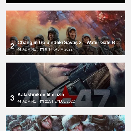
Changjin Gölü’ndeki Savaş 2 – Water Gate Bridge filmini izle
2
ADMIN1
8TH KASIM 2022
Kalashnikov filmi izle
3
ADMIN1
21ST EYLÜL 2022