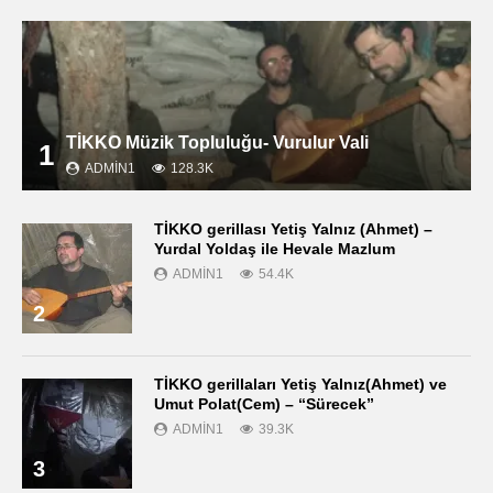
TİKKO Müzik Topluluğu- Vurulur Vali
1
ADMIN1
128.3K
TİKKO gerillası Yetiş Yalnız (Ahmet) –
Yurdal Yoldaş ile Hevale Mazlum
ADMIN1
54.4K
2
TİKKO gerillaları Yetiş Yalnız(Ahmet) ve
Umut Polat(Cem) – “Sürecek”
ADMIN1
39.3K
3