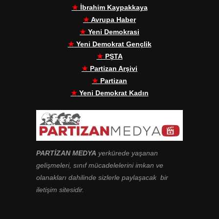
★
İbrahim Kaypakkaya
★
Avrupa Haber
★
Yeni Demokrasi
★
Yeni Demokrat Gençlik
★
PŞTA
★
Partizan Arşivi
★
Partizan
★
Yeni Demokrat Kadın
PARTİZAN MEDYA
yerkürede yaşanan
gelişmeleri, sınıf mücadelelerini imkan ve
olanakları dahilinde sizlerle paylaşacak bir
iletişim sitesidir.