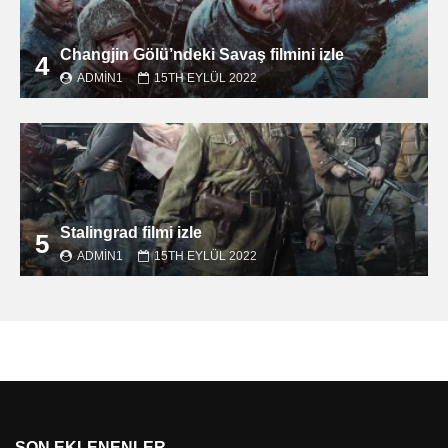
Changjin Gölü’ndeki Savaş filmini izle
4
ADMIN1
15TH EYLÜL 2022
Stalingrad filmi izle
5
ADMIN1
15TH EYLÜL 2022
SON EKLENENLER