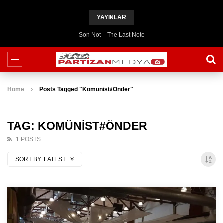
YAYINLAR
Son Not – The Last Note
Home
Posts Tagged "Komünist#Önder"
TAG: KOMÜNIST#ÖNDER
1 POSTS
SORT BY:
LATEST