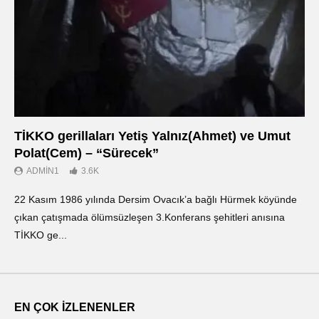
TİKKO gerillaları Yetiş Yalnız(Ahmet) ve Umut
Οι
Polat(Cem) – “Sürecek”
Ντ
ADMIN1
3.6K
22 Kasım 1986 yılında Dersim Ovacık’a bağlı Hürmek köyünde
«Ο
çıkan çatışmada ölümsüzleşen 3.Konferans şehitleri anısına
οπ
TİKKO ge...
ΤΙ
EN ÇOK İZLENENLER