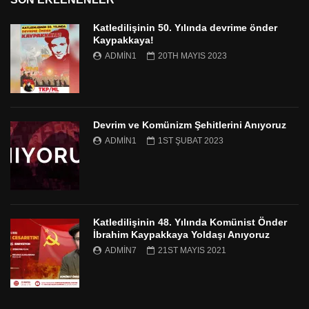
Katledilişinin 50. Yılında devrime önder
Kaypakkaya!
ADMIN1
20TH MAYIS 2023
Devrim ve Komünizm Şehitlerini Anıyoruz
ADMIN1
1ST ŞUBAT 2023
Katledilişinin 48. Yılında Komünist Önder
İbrahim Kaypakkaya Yoldaşı Anıyoruz
ADMIN7
21ST MAYIS 2021