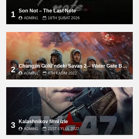
Son Not – The Last Note
1
ADMIN1
18TH ŞUBAT 2026
Changjin Gölü’ndeki Savaş 2 – Water Gate Bridge filmini izle
2
ADMIN1
8TH KASIM 2022
Kalashnikov filmi izle
3
ADMIN1
21ST EYLÜL 2022