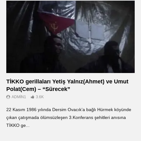
TİKKO gerillaları Yetiş Yalnız(Ahmet) ve Umut
Οι
Polat(Cem) – “Sürecek”
Ντ
ADMIN1
3.6K
22 Kasım 1986 yılında Dersim Ovacık’a bağlı Hürmek köyünde
«Ο
çıkan çatışmada ölümsüzleşen 3.Konferans şehitleri anısına
οπ
TİKKO ge...
ΤΙ