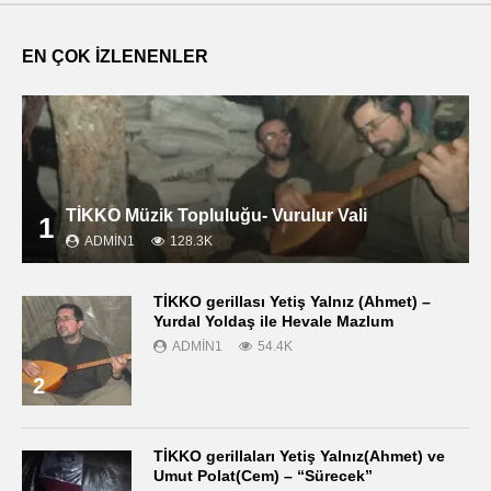
EN ÇOK İZLENENLER
TİKKO Müzik Topluluğu- Vurulur Vali
1
ADMIN1
128.3K
TİKKO gerillası Yetiş Yalnız (Ahmet) –
Yurdal Yoldaş ile Hevale Mazlum
ADMIN1
54.4K
2
TİKKO gerillaları Yetiş Yalnız(Ahmet) ve
Umut Polat(Cem) – “Sürecek”