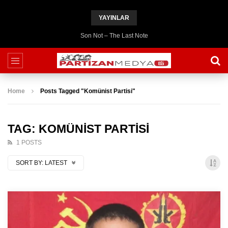
YAYINLAR
Son Not – The Last Note
Home
Posts Tagged "Komünist Partisi"
TAG: KOMÜNIST PARTISI
1 POSTS
SORT BY:
LATEST