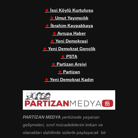
★
İşçi Köylü Kurtuluşu
★
Umut Yayımcılık
★
İbrahim Kaypakkaya
★
Avrupa Haber
★
Yeni Demokrasi
★
Yeni Demokrat Gençlik
★
PŞTA
★
Partizan Arşivi
★
Partizan
★
Yeni Demokrat Kadın
PARTİZAN MEDYA
yerkürede yaşanan
gelişmeleri, sınıf mücadelelerini imkan ve
olanakları dahilinde sizlerle paylaşacak bir