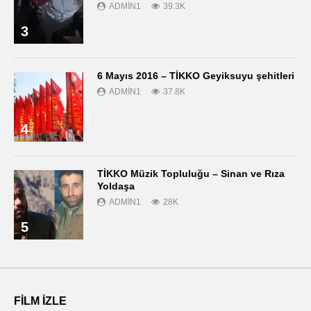
ADMIN1
39.3K
3
6 Mayıs 2016 – TİKKO Geyiksuyu şehitleri
ADMIN1
37.8K
4
TİKKO Müzik Topluluğu – Sinan ve Rıza
Yoldaşa
ADMIN1
28K
5
FILM IZLE