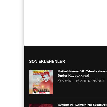
SON EKLENENLER
Katledilişinin 50. Yılında devr
önder Kaypakkaya!
ADMIN1
20TH MAYIS 2023
Devrim ve Komünizm Şehitleri