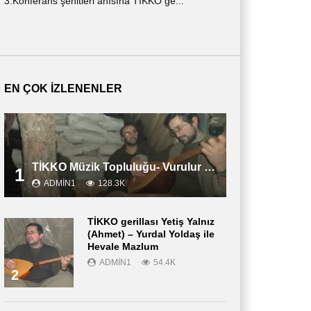
3.Konferans şehitleri anısına TİKKO ge...
ημερολόγιο ενός ν
περιγράφε...
EN ÇOK İZLENENLER
TİKKO Müzik Topluluğu- Vurulur Vali
1
ADMIN1
128.3K
TİKKO gerillası Yetiş Yalnız
(Ahmet) – Yurdal Yoldaş ile
Hevale Mazlum
ADMIN1
54.4K
2