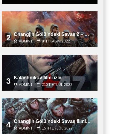
Changjin Gölü’ndeki Savaş 2 – Water Gate Bridge filmini izle
2
ADMIN1
8TH KASIM 2022
Kalashnikov filmi izle
3
ADMIN1
21ST EYLÜL 2022
Changjin Gölü’ndeki Savaş filmini izle
4
ADMIN1
15TH EYLÜL 2022