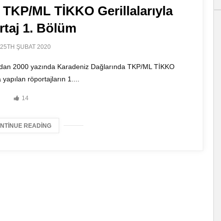
 TKP/ML TİKKO Gerillalarıyla
taj 1. Bölüm
25TH ŞUBAT 2020
fından 2000 yazında Karadeniz Dağlarında TKP/ML TİKKO
a yapılan röportajların 1....
14
NTINUE READING