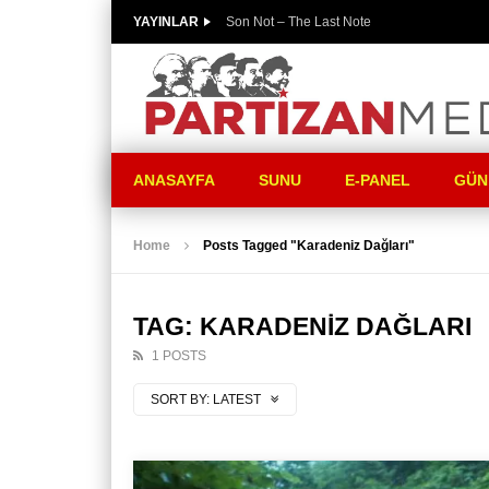
YAYINLAR
Son Not – The Last Note
ANASAYFA
SUNU
E-PANEL
GÜN
Home
Posts Tagged "Karadeniz Dağları"
TAG: KARADENIZ DAĞLARI
1 POSTS
SORT BY:
LATEST