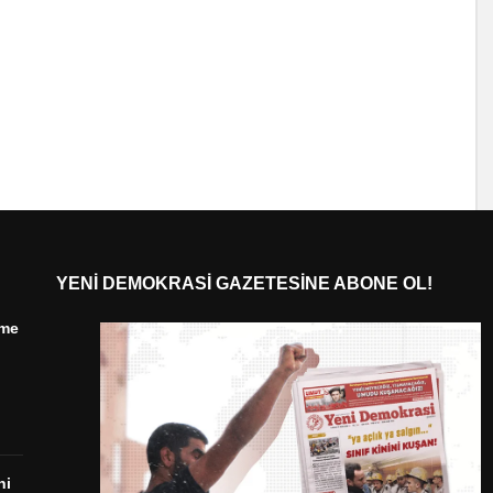
YENI DEMOKRASI GAZETESINE ABONE OL!
ime
ni