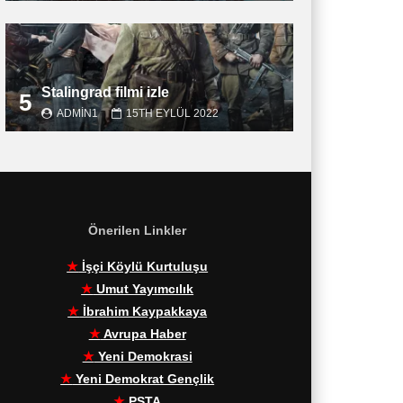
Stalingrad filmi izle
5
ADMIN1
15TH EYLÜL 2022
Önerilen Linkler
★
İşçi Köylü Kurtuluşu
★
Umut Yayımcılık
★
İbrahim Kaypakkaya
★
Avrupa Haber
★
Yeni Demokrasi
★
Yeni Demokrat Gençlik
★
PŞTA