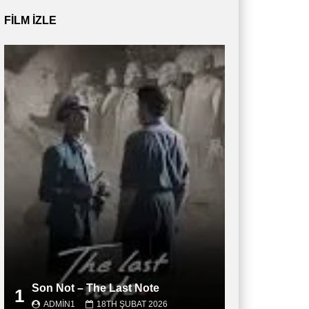
FILM IZLE
Son Not – The Last Note
1
ADMIN1
18TH ŞUBAT 2026