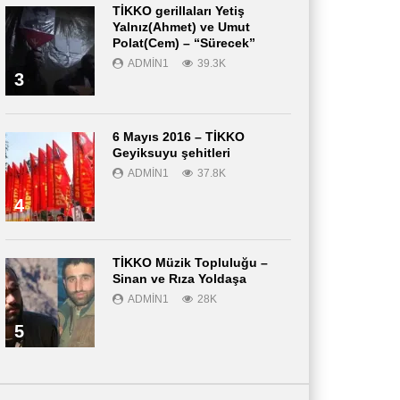
TİKKO gerillaları Yetiş
Yalnız(Ahmet) ve Umut
Polat(Cem) – “Sürecek”
ADMIN1
39.3K
3
6 Mayıs 2016 – TİKKO
Geyiksuyu şehitleri
ADMIN1
37.8K
4
TİKKO Müzik Topluluğu –
Sinan ve Rıza Yoldaşa
ADMIN1
28K
5