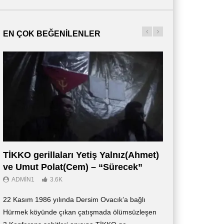
EN ÇOK BEĞENILENLER
TİKKO gerillaları Yetiş Yalnız(Ahmet)
Οι Αντάρτες 
ve Umut Polat(Cem) – “Sürecek”
Ντοκιμαντέρ (
ADMIN1
3.6K
ADMIN3
2.7K
22 Kasım 1986 yılında Dersim Ovacık’a bağlı
«Οι Αντάρτες των 
Hürmek köyünde çıkan çatışmada ölümsüzleşen
ντοκιμαντέρ, το οπ