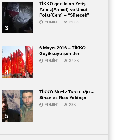
TİKKO gerillaları Yetiş
Yalnız(Ahmet) ve Umut
Polat(Cem) – “Sürecek”
ADMIN1
39.3K
3
6 Mayıs 2016 – TİKKO
Geyiksuyu şehitleri
ADMIN1
37.8K
4
TİKKO Müzik Topluluğu –
Sinan ve Rıza Yoldaşa
ADMIN1
28K
5