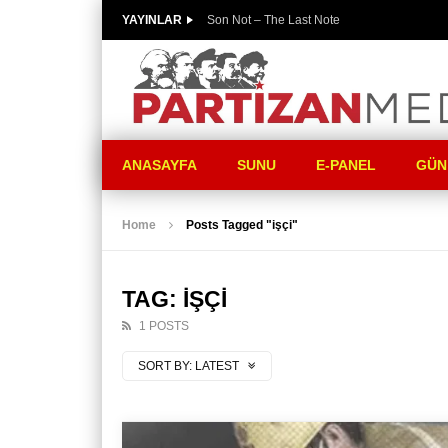
YAYINLAR
Son Not – The Last Note
ANASAYFA
SUNU
E-PANEL
GÜN
Home
Posts Tagged "işçi"
TAG: IŞÇI
1 POSTS
SORT BY:
LATEST