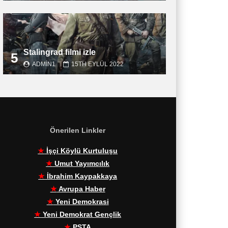
Stalingrad filmi izle
5
ADMIN1
15TH EYLÜL 2022
Önerilen Linkler
★
İşçi Köylü Kurtuluşu
★
Umut Yayımcılık
★
İbrahim Kaypakkaya
★
Avrupa Haber
★
Yeni Demokrasi
★
Yeni Demokrat Gençlik
★
PŞTA