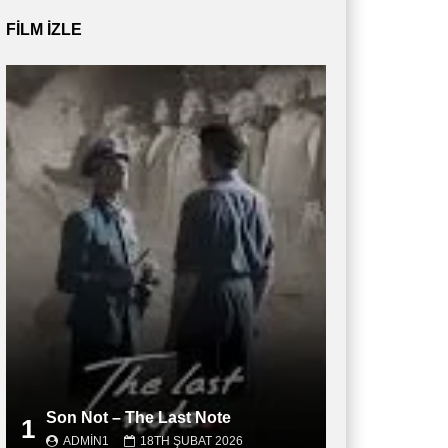
FILM IZLE
Son Not – The Last Note
1
ADMIN1
18TH ŞUBAT 2026