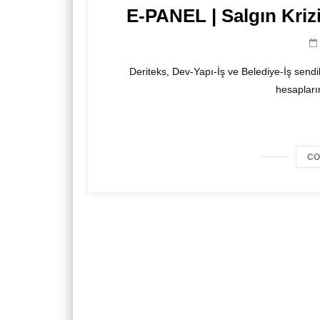
‪E-PANEL | Salgın Kriz
Deriteks, Dev-Yapı-İş ve Belediye-İş sendik
hesaplarım
CO