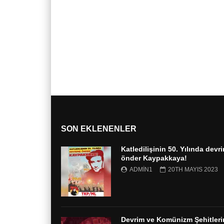
SON EKLENENLER
Katledilişinin 50. Yılında devr
önder Kaypakkaya!
ADMIN1
20TH MAYIS 2023
Devrim ve Komünizm Şehitleri