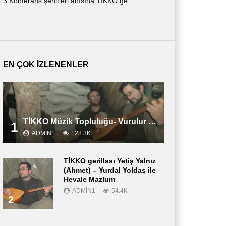
3.Konferans şehitleri anısına TİKKO ge...
ημερολόγιο ενός ν
περιγράφε...
EN ÇOK İZLENENLER
TİKKO Müzik Topluluğu- Vurulur Vali
1
ADMIN1
128.3K
TİKKO gerillası Yetiş Yalnız
(Ahmet) – Yurdal Yoldaş ile
Hevale Mazlum
ADMIN1
54.4K
2