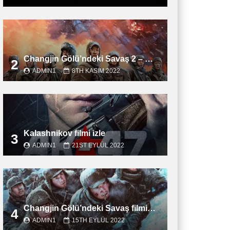
Changjin Gölü’ndeki Savaş 2 – Water Gate Bridge filmini izle
2
ADMIN1
8TH KASIM 2022
Kalashnikov filmi izle
3
ADMIN1
21ST EYLÜL 2022
Changjin Gölü’ndeki Savaş filmini izle
4
ADMIN1
15TH EYLÜL 2022