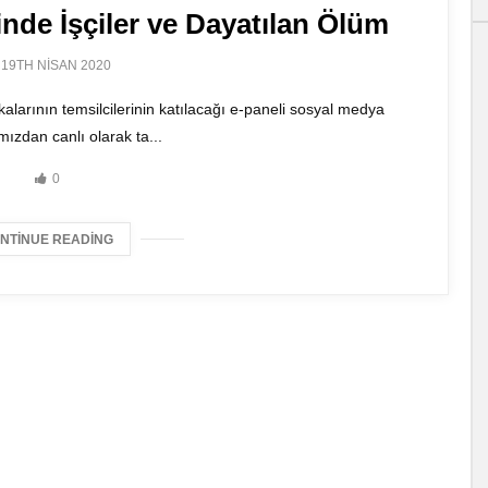
inde İşçiler ve Dayatılan Ölüm‬
19TH NISAN 2020
alarının temsilcilerinin katılacağı e-paneli sosyal medya
ızdan canlı olarak ta...
0
NTINUE READING