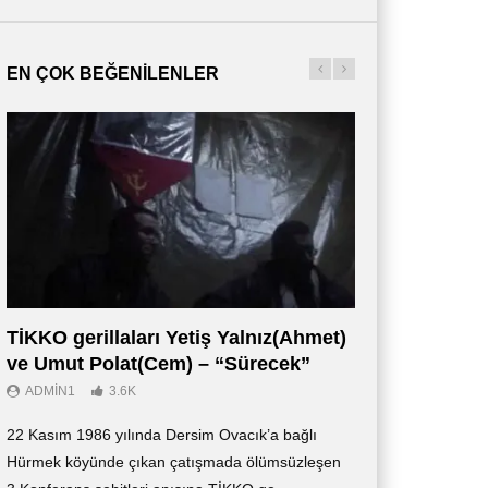
EN ÇOK BEĞENILENLER
TİKKO gerillaları Yetiş Yalnız(Ahmet)
Οι Αντάρτες 
ve Umut Polat(Cem) – “Sürecek”
Ντοκιμαντέρ (
ADMIN1
3.6K
ADMIN3
2.7K
22 Kasım 1986 yılında Dersim Ovacık’a bağlı
«Οι Αντάρτες των 
Hürmek köyünde çıkan çatışmada ölümsüzleşen
ντοκιμαντέρ, το οπ