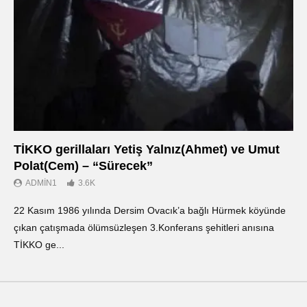
TİKKO gerillaları Yetiş Yalnız(Ahmet) ve Umut
Οι
Polat(Cem) – “Sürecek”
Ντ
ADMIN1
3.6K
22 Kasım 1986 yılında Dersim Ovacık’a bağlı Hürmek köyünde
«Ο
çıkan çatışmada ölümsüzleşen 3.Konferans şehitleri anısına
οπ
TİKKO ge...
ΤΙ