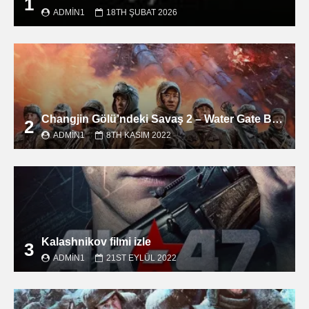
1
ADMIN1
18TH ŞUBAT 2026
Changjin Gölü’ndeki Savaş 2 – Water Gate Bridge filmini izle
2
ADMIN1
8TH KASIM 2022
Kalashnikov filmi izle
3
ADMIN1
21ST EYLÜL 2022