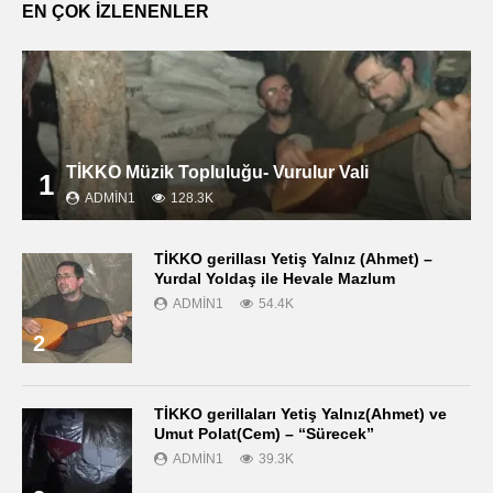
EN ÇOK İZLENENLER
TİKKO Müzik Topluluğu- Vurulur Vali
1
ADMIN1
128.3K
TİKKO gerillası Yetiş Yalnız (Ahmet) –
Yurdal Yoldaş ile Hevale Mazlum
ADMIN1
54.4K
2
TİKKO gerillaları Yetiş Yalnız(Ahmet) ve
Umut Polat(Cem) – “Sürecek”
ADMIN1
39.3K