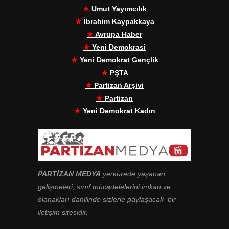
★
Umut Yayımcılık
★
İbrahim Kaypakkaya
★
Avrupa Haber
★
Yeni Demokrasi
★
Yeni Demokrat Gençlik
★
PŞTA
★
Partizan Arşivi
★
Partizan
★
Yeni Demokrat Kadın
PARTİZAN MEDYA
yerkürede yaşanan
gelişmeleri, sınıf mücadelelerini imkan ve
olanakları dahilinde sizlerle paylaşacak bir
iletişim sitesidir.