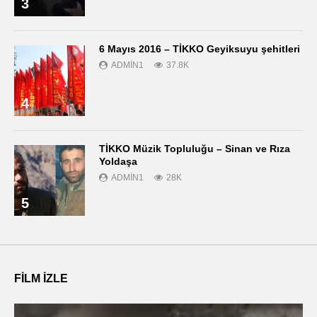
3
6 Mayıs 2016 – TİKKO Geyiksuyu şehitleri
ADMIN1
37.8K
4
TİKKO Müzik Topluluğu – Sinan ve Rıza
Yoldaşa
ADMIN1
28K
5
FILM IZLE