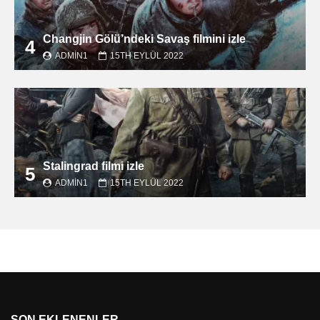
Changjin Gölü’ndeki Savaş filmini izle
4
ADMIN1
15TH EYLÜL 2022
Stalingrad filmi izle
5
ADMIN1
15TH EYLÜL 2022
SON EKLENENLER