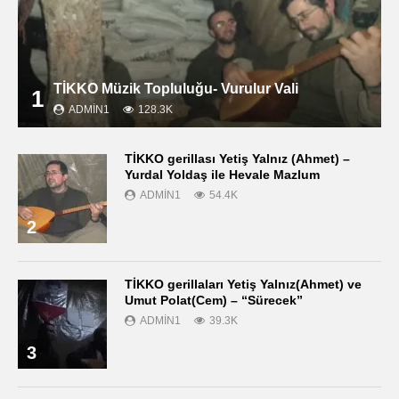
TİKKO Müzik Topluluğu- Vurulur Vali
1
ADMIN1
128.3K
TİKKO gerillası Yetiş Yalnız (Ahmet) –
Yurdal Yoldaş ile Hevale Mazlum
ADMIN1
54.4K
2
TİKKO gerillaları Yetiş Yalnız(Ahmet) ve
Umut Polat(Cem) – “Sürecek”
ADMIN1
39.3K
3