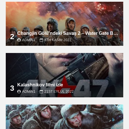
Changjin Gölü’ndeki Savaş 2 – Water Gate Bridge filmini izle
2
ADMIN1
8TH KASIM 2022
Kalashnikov filmi izle
3
ADMIN1
21ST EYLÜL 2022