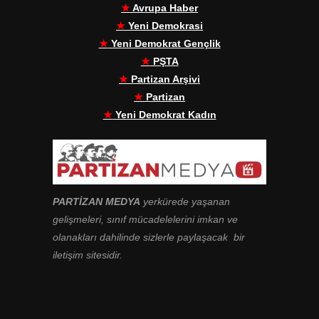
★
Avrupa Haber
★
Yeni Demokrasi
★
Yeni Demokrat Gençlik
★
PŞTA
★
Partizan Arşivi
★
Partizan
★
Yeni Demokrat Kadın
PARTİZAN MEDYA
yerkürede yaşanan
gelişmeleri, sınıf mücadelelerini imkan ve
olanakları dahilinde sizlerle paylaşacak bir
iletişim sitesidir.