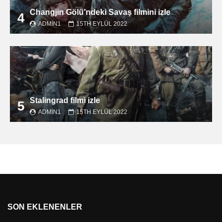
Changjin Gölü’ndeki Savaş filmini izle
4
ADMIN1
15TH EYLÜL 2022
Stalingrad filmi izle
5
ADMIN1
15TH EYLÜL 2022
SON EKLENENLER