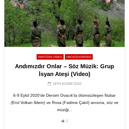
PARTIZAN VIDEO
UNCATEGORISED
Andımızdır Onlar – Söz Müzik: Grup
İsyan Ateşi (Video)
19TH KASIM 2020
6-9 Eylül 2020’de Dersim Ovacık’ta ölümsüzleşen Nubar
(Erol Volkan İldem) ve Rosa (Fadime Çakıl) anısına, söz ve
müziği...
2