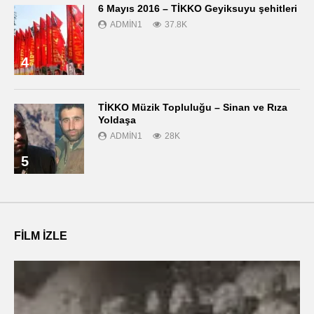
6 Mayıs 2016 – TİKKO Geyiksuyu şehitleri
ADMIN1
37.8K
4
TİKKO Müzik Topluluğu – Sinan ve Rıza
Yoldaşa
ADMIN1
28K
5
FILM IZLE