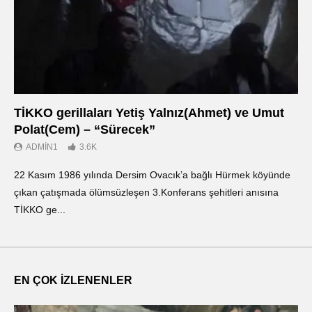
TİKKO gerillaları Yetiş Yalnız(Ahmet) ve Umut
Οι
Polat(Cem) – “Sürecek”
Ντ
ADMIN1
3.6K
22 Kasım 1986 yılında Dersim Ovacık’a bağlı Hürmek köyünde
«Ο
çıkan çatışmada ölümsüzleşen 3.Konferans şehitleri anısına
οπ
TİKKO ge...
ΤΙ
EN ÇOK İZLENENLER