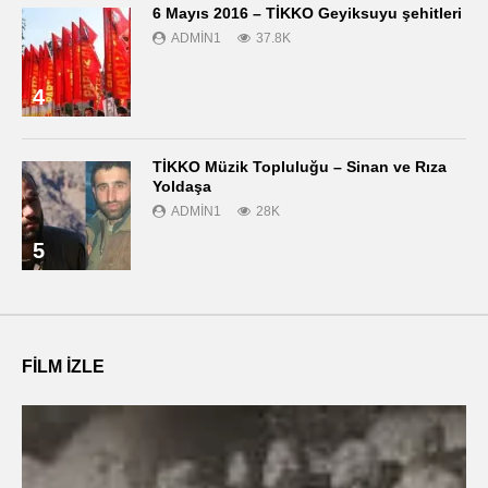
6 Mayıs 2016 – TİKKO Geyiksuyu şehitleri
ADMIN1
37.8K
4
TİKKO Müzik Topluluğu – Sinan ve Rıza
Yoldaşa
ADMIN1
28K
5
FILM IZLE