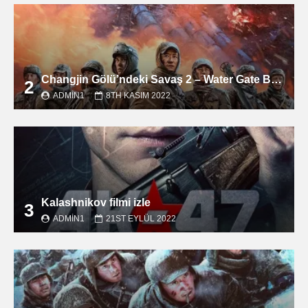
Changjin Gölü’ndeki Savaş 2 – Water Gate Bridge filmini izle
2
ADMIN1
8TH KASIM 2022
Kalashnikov filmi izle
3
ADMIN1
21ST EYLÜL 2022