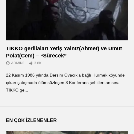
TİKKO gerillaları Yetiş Yalnız(Ahmet) ve Umut
Οι
Polat(Cem) – “Sürecek”
Ντ
ADMIN1
3.6K
22 Kasım 1986 yılında Dersim Ovacık’a bağlı Hürmek köyünde
«Ο
çıkan çatışmada ölümsüzleşen 3.Konferans şehitleri anısına
οπ
TİKKO ge...
ΤΙ
EN ÇOK İZLENENLER