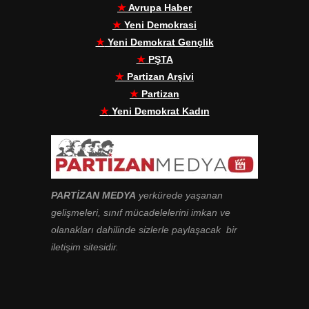
★
Avrupa Haber
★
Yeni Demokrasi
★
Yeni Demokrat Gençlik
★
PŞTA
★
Partizan Arşivi
★
Partizan
★
Yeni Demokrat Kadın
PARTİZAN MEDYA
yerkürede yaşanan
gelişmeleri, sınıf mücadelelerini imkan ve
olanakları dahilinde sizlerle paylaşacak bir
iletişim sitesidir.