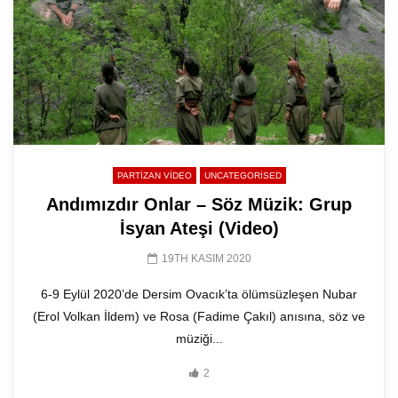
PARTIZAN VIDEO
UNCATEGORISED
Andımızdır Onlar – Söz Müzik: Grup
İsyan Ateşi (Video)
19TH KASIM 2020
6-9 Eylül 2020’de Dersim Ovacık’ta ölümsüzleşen Nubar
(Erol Volkan İldem) ve Rosa (Fadime Çakıl) anısına, söz ve
müziği...
2