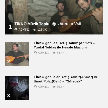
TİKKO Müzik Topluluğu- Vurulur Vali
1
ADMIN1
128.3K
TİKKO gerillası Yetiş Yalnız (Ahmet) –
Yurdal Yoldaş ile Hevale Mazlum
ADMIN1
54.4K
2
TİKKO gerillaları Yetiş Yalnız(Ahmet) ve
Umut Polat(Cem) – “Sürecek”
ADMIN1
39.3K
3