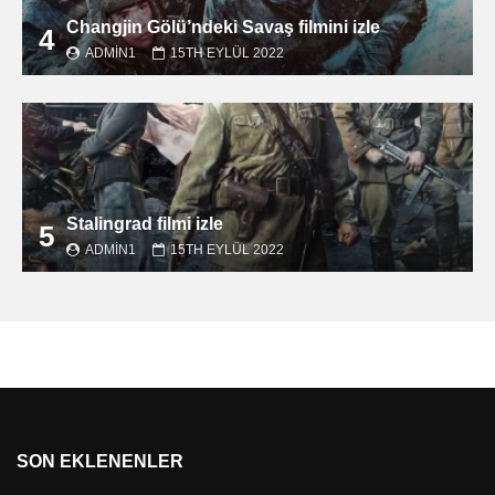
Changjin Gölü’ndeki Savaş filmini izle
4
ADMIN1
15TH EYLÜL 2022
Stalingrad filmi izle
5
ADMIN1
15TH EYLÜL 2022
SON EKLENENLER