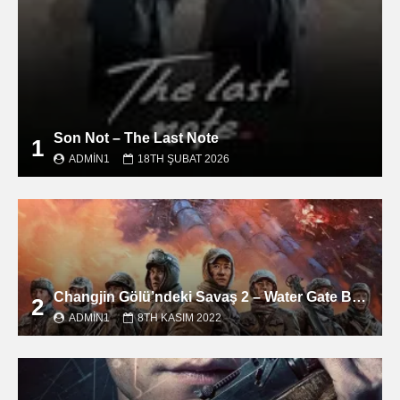
Son Not – The Last Note
1
ADMIN1
18TH ŞUBAT 2026
Changjin Gölü’ndeki Savaş 2 – Water Gate Bridge filmini izle
2
ADMIN1
8TH KASIM 2022