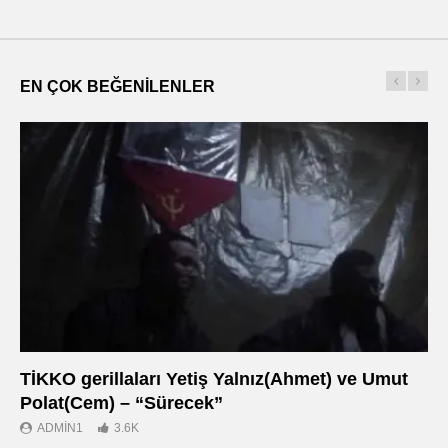
EN ÇOK BEĞENILENLER
TİKKO gerillaları Yetiş Yalnız(Ahmet) ve Umut
Οι
Polat(Cem) – “Sürecek”
Ντ
ADMIN1
3.6K