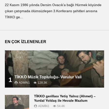
22 Kasım 1986 yılında Dersim Ovacık’a bağlı Hürmek köyünde
«Ο
çıkan çatışmada ölümsüzleşen 3.Konferans şehitleri anısına
οπ
TİKKO ge...
ΤΙ
EN ÇOK İZLENENLER
TİKKO Müzik Topluluğu- Vurulur Vali
1
ADMIN1
128.3K
TİKKO gerillası Yetiş Yalnız (Ahmet) –
Yurdal Yoldaş ile Hevale Mazlum
ADMIN1
54.4K