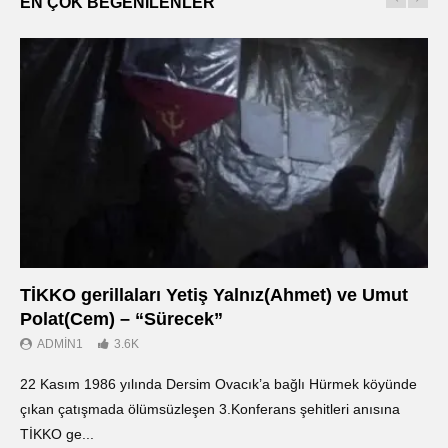
EN ÇOK BEĞENILENLER
TİKKO gerillaları Yetiş Yalnız(Ahmet) ve Umut
Οι
Polat(Cem) – “Sürecek”
Ντ
ADMIN1
3.6K
22 Kasım 1986 yılında Dersim Ovacık’a bağlı Hürmek köyünde
«Ο
çıkan çatışmada ölümsüzleşen 3.Konferans şehitleri anısına
οπ
TİKKO ge...
ΤΙ