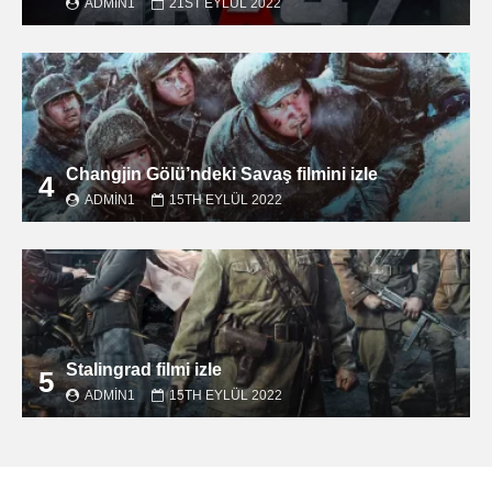
ADMIN1
21ST EYLÜL 2022
Changjin Gölü’ndeki Savaş filmini izle
4
ADMIN1
15TH EYLÜL 2022
Stalingrad filmi izle
5
ADMIN1
15TH EYLÜL 2022