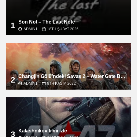
Son Not – The Last Note
1
ADMIN1
18TH ŞUBAT 2026
Changjin Gölü’ndeki Savaş 2 – Water Gate Bridge filmini izle
2
ADMIN1
8TH KASIM 2022
Kalashnikov filmi izle
3