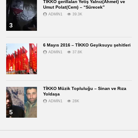
TİKKO gerillaları Yetiş Yalnız(Ahmet) ve
Umut Polat(Cem) – “Sürecek”
ADMIN1
39.3K
3
6 Mayıs 2016 – TİKKO Geyiksuyu şehitleri
ADMIN1
37.8K
4
TİKKO Müzik Topluluğu – Sinan ve Rıza
Yoldaşa
ADMIN1
28K
5