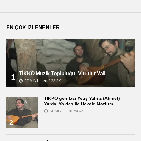
EN ÇOK İZLENENLER
TİKKO Müzik Topluluğu- Vurulur Vali
1
ADMIN1
128.3K
TİKKO gerillası Yetiş Yalnız (Ahmet) –
Yurdal Yoldaş ile Hevale Mazlum
ADMIN1
54.4K
2