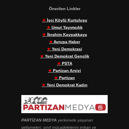
Önerilen Linkler
★
İşçi Köylü Kurtuluşu
★
Umut Yayımcılık
★
İbrahim Kaypakkaya
★
Avrupa Haber
★
Yeni Demokrasi
★
Yeni Demokrat Gençlik
★
PŞTA
★
Partizan Arşivi
★
Partizan
★
Yeni Demokrat Kadın
PARTİZAN MEDYA
yerkürede yaşanan
gelişmeleri, sınıf mücadelelerini imkan ve