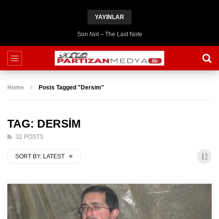
YAYINLAR
Son Not – The Last Note
Home
Posts Tagged "Dersim"
TAG: DERSIM
32 POSTS
SORT BY:
LATEST