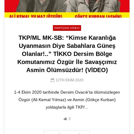
PARTIZAN VIDEO
TKP/ML MK-SB: “Kimse Karanlığa
Uyanmasın Diye Sabahlara Güneş
Olanlar!..” TİKKO Dersim Bölge
Komutanımız Özgür İle Savaşçımız
Asmin Ölümsüzdür! (VİDEO)
12TH EKIM 2020
1-4 Ekim 2020 tarihinde Dersim Ovacık’ta ölümsüzleşen
Özgür (Ali Kemal Yılmaz) ve Asmin (Gökçe Kurban)
yoldaşlarla ilgili TKP/...
3