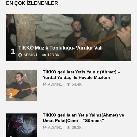
EN ÇOK İZLENENLER
TİKKO Müzik Topluluğu- Vurulur Vali
1
ADMIN1
128.3K
TİKKO gerillası Yetiş Yalnız (Ahmet) –
Yurdal Yoldaş ile Hevale Mazlum
ADMIN1
54.4K
2
TİKKO gerillaları Yetiş Yalnız(Ahmet) ve
Umut Polat(Cem) – “Sürecek”
ADMIN1
39.3K