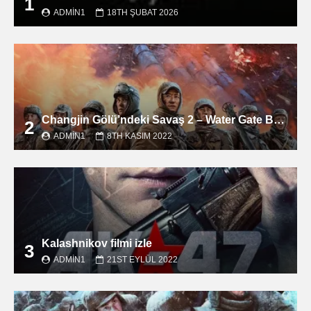
1
ADMIN1
18TH ŞUBAT 2026
Changjin Gölü’ndeki Savaş 2 – Water Gate Bridge filmini izle
2
ADMIN1
8TH KASIM 2022
Kalashnikov filmi izle
3
ADMIN1
21ST EYLÜL 2022