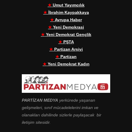
★
Umut Yayımcılık
★
İbrahim Kaypakkaya
★
Avrupa Haber
★
Yeni Demokrasi
★
Yeni Demokrat Gençlik
★
PŞTA
★
Partizan Arşivi
★
Partizan
★
Yeni Demokrat Kadın
PARTİZAN MEDYA
yerkürede yaşanan
gelişmeleri, sınıf mücadelelerini imkan ve
olanakları dahilinde sizlerle paylaşacak bir
iletişim sitesidir.