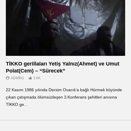
TİKKO gerillaları Yetiş Yalnız(Ahmet) ve Umut
Οι
Polat(Cem) – “Sürecek”
Ντ
ADMIN1
3.6K
22 Kasım 1986 yılında Dersim Ovacık’a bağlı Hürmek köyünde
«Ο
çıkan çatışmada ölümsüzleşen 3.Konferans şehitleri anısına
οπ
TİKKO ge...
ΤΙ