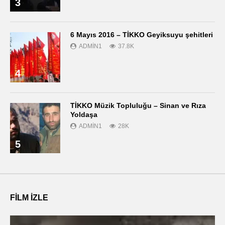
3
6 Mayıs 2016 – TİKKO Geyiksuyu şehitleri
ADMIN1
37.8K
4
TİKKO Müzik Topluluğu – Sinan ve Rıza
Yoldaşa
ADMIN1
28K
5
FILM IZLE