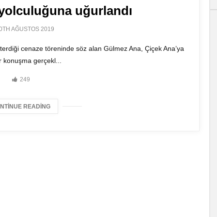
yolculuğuna uğurlandı
0TH AĞUSTOS 2019
gösterdiği cenaze töreninde söz alan Gülmez Ana, Çiçek Ana’ya
ir konuşma gerçekl...
249
NTINUE READING