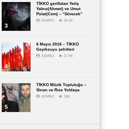
TİKKO gerillaları Yetiş
Yalnız(Ahmet) ve Umut
Polat(Cem) – “Sürecek”
ADMIN1
39.3K
3
6 Mayıs 2016 – TİKKO
Geyiksuyu şehitleri
ADMIN1
37.8K
4
TİKKO Müzik Topluluğu –
Sinan ve Rıza Yoldaşa
ADMIN1
28K
5