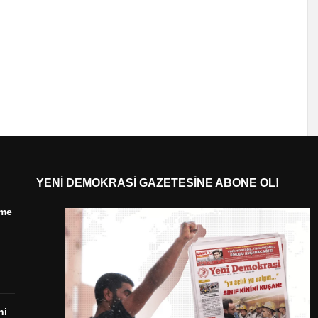
YENI DEMOKRASI GAZETESINE ABONE OL!
ime
ni