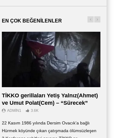
EN ÇOK BEĞENILENLER
TİKKO gerillaları Yetiş Yalnız(Ahmet)
Οι Αντάρτες 
ve Umut Polat(Cem) – “Sürecek”
Ντοκιμαντέρ (
ADMIN1
3.6K
ADMIN3
2.7K
22 Kasım 1986 yılında Dersim Ovacık’a bağlı
«Οι Αντάρτες των 
Hürmek köyünde çıkan çatışmada ölümsüzleşen
ντοκιμαντέρ, το οπ