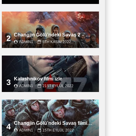
Changjin Gölü’ndeki Savaş 2 – Water Gate Bridge filmini izle
2
ADMIN1
8TH KASIM 2022
Kalashnikov filmi izle
3
ADMIN1
21ST EYLÜL 2022
Changjin Gölü’ndeki Savaş filmini izle
4
ADMIN1
15TH EYLÜL 2022