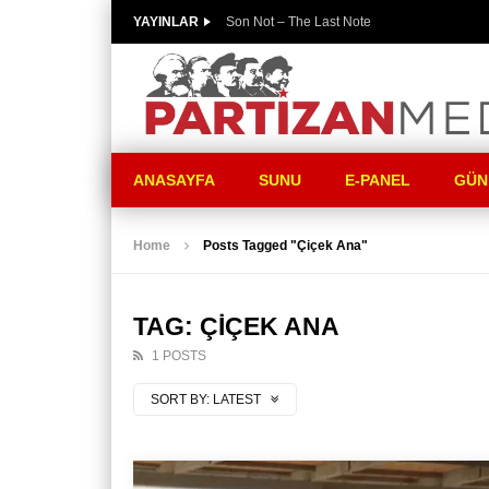
YAYINLAR
Son Not – The Last Note
ANASAYFA
SUNU
E-PANEL
GÜN
Home
Posts Tagged "Çiçek Ana"
TAG: ÇIÇEK ANA
1 POSTS
SORT BY:
LATEST