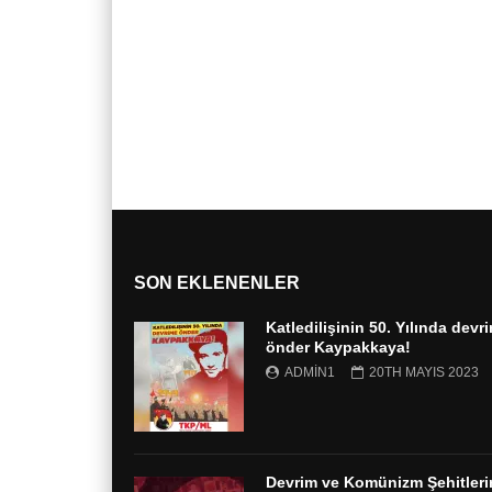
SON EKLENENLER
Katledilişinin 50. Yılında devr
önder Kaypakkaya!
ADMIN1
20TH MAYIS 2023
Devrim ve Komünizm Şehitleri