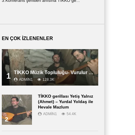
3.Konferans şehitleri anısına TİKKO ge...
ημερολόγιο ενός ν
περιγράφε...
EN ÇOK İZLENENLER
TİKKO Müzik Topluluğu- Vurulur Vali
1
ADMIN1
128.3K
TİKKO gerillası Yetiş Yalnız
(Ahmet) – Yurdal Yoldaş ile
Hevale Mazlum
ADMIN1
54.4K
2