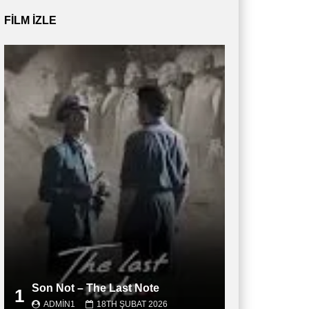
FILM IZLE
Son Not – The Last Note
1
ADMIN1
18TH ŞUBAT 2026