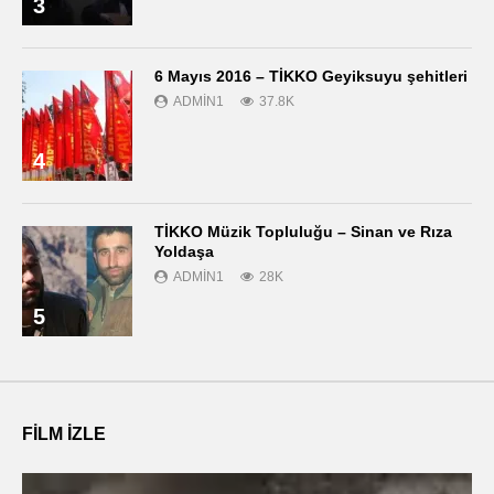
3
6 Mayıs 2016 – TİKKO Geyiksuyu şehitleri
ADMIN1
37.8K
4
TİKKO Müzik Topluluğu – Sinan ve Rıza
Yoldaşa
ADMIN1
28K
5
FILM IZLE