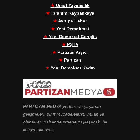
★
Umut Yayımcılık
★
İbrahim Kaypakkaya
★
Avrupa Haber
★
Yeni Demokrasi
★
Yeni Demokrat Gençlik
★
PŞTA
★
Partizan Arşivi
★
Partizan
★
Yeni Demokrat Kadın
PARTİZAN MEDYA
yerkürede yaşanan
gelişmeleri, sınıf mücadelelerini imkan ve
olanakları dahilinde sizlerle paylaşacak bir
iletişim sitesidir.