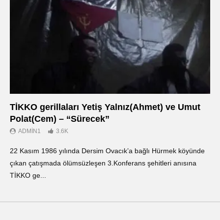
TİKKO gerillaları Yetiş Yalnız(Ahmet) ve Umut
Οι
Polat(Cem) – “Sürecek”
Ντ
ADMIN1
3.6K
22 Kasım 1986 yılında Dersim Ovacık’a bağlı Hürmek köyünde
«Ο
çıkan çatışmada ölümsüzleşen 3.Konferans şehitleri anısına
οπ
TİKKO ge...
ΤΙ