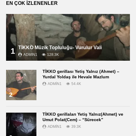
EN ÇOK İZLENENLER
TİKKO Müzik Topluluğu- Vurulur Vali
1
ADMIN1
128.3K
TİKKO gerillası Yetiş Yalnız (Ahmet) –
Yurdal Yoldaş ile Hevale Mazlum
ADMIN1
54.4K
2
TİKKO gerillaları Yetiş Yalnız(Ahmet) ve
Umut Polat(Cem) – “Sürecek”
ADMIN1
39.3K