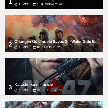
1
ADMIN1
18TH ŞUBAT 2026
Changjin Gölü’ndeki Savaş 2 – Water Gate Bridge filmini izle
2
ADMIN1
8TH KASIM 2022
Kalashnikov filmi izle
3
ADMIN1
21ST EYLÜL 2022