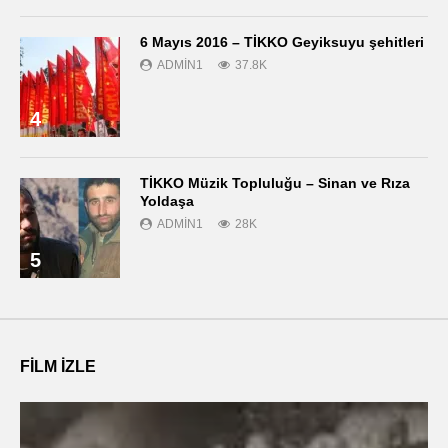
6 Mayıs 2016 – TİKKO Geyiksuyu şehitleri
ADMIN1
37.8K
4
TİKKO Müzik Topluluğu – Sinan ve Rıza
Yoldaşa
ADMIN1
28K
5
FILM IZLE