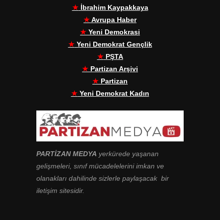
★
İbrahim Kaypakkaya
★
Avrupa Haber
★
Yeni Demokrasi
★
Yeni Demokrat Gençlik
★
PŞTA
★
Partizan Arşivi
★
Partizan
★
Yeni Demokrat Kadın
PARTİZAN MEDYA
yerkürede yaşanan
gelişmeleri, sınıf mücadelelerini imkan ve
olanakları dahilinde sizlerle paylaşacak bir
iletişim sitesidir.