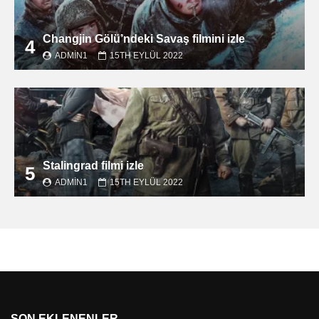
Changjin Gölü’ndeki Savaş filmini izle
4
ADMIN1
15TH EYLÜL 2022
Stalingrad filmi izle
5
ADMIN1
15TH EYLÜL 2022
SON EKLENENLER