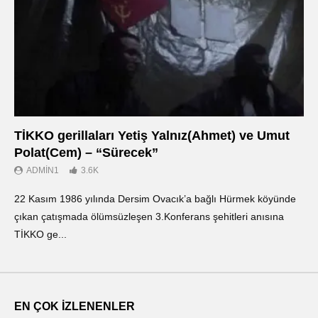
TİKKO gerillaları Yetiş Yalnız(Ahmet) ve Umut
Οι
Polat(Cem) – “Sürecek”
Ντ
ADMIN1
3.6K
22 Kasım 1986 yılında Dersim Ovacık’a bağlı Hürmek köyünde
«Ο
çıkan çatışmada ölümsüzleşen 3.Konferans şehitleri anısına
οπ
TİKKO ge...
ΤΙ
EN ÇOK İZLENENLER