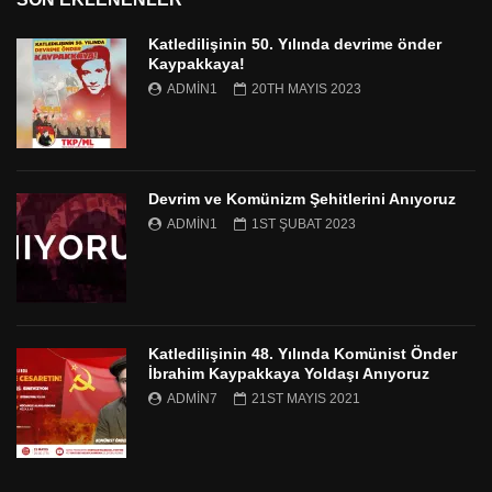
Katledilişinin 50. Yılında devrime önder
Kaypakkaya!
ADMIN1
20TH MAYIS 2023
Devrim ve Komünizm Şehitlerini Anıyoruz
ADMIN1
1ST ŞUBAT 2023
Katledilişinin 48. Yılında Komünist Önder
İbrahim Kaypakkaya Yoldaşı Anıyoruz
ADMIN7
21ST MAYIS 2021