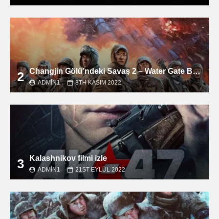
Changjin Gölü’ndeki Savaş 2 – Water Gate Bridge filmini izle
2
ADMIN1
8TH KASIM 2022
Kalashnikov filmi izle
3
ADMIN1
21ST EYLÜL 2022