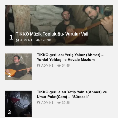
TİKKO Müzik Topluluğu- Vurulur Vali
1
ADMIN1
128.3K
TİKKO gerillası Yetiş Yalnız (Ahmet) –
Yurdal Yoldaş ile Hevale Mazlum
ADMIN1
54.4K
2
TİKKO gerillaları Yetiş Yalnız(Ahmet) ve
Umut Polat(Cem) – “Sürecek”
ADMIN1
39.3K
3