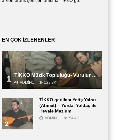
3.Konferans şehitleri anısına TİKKO ge...
ημερολόγιο ενός ν
περιγράφε...
EN ÇOK İZLENENLER
TİKKO Müzik Topluluğu- Vurulur Vali
1
ADMIN1
128.3K
TİKKO gerillası Yetiş Yalnız
(Ahmet) – Yurdal Yoldaş ile
Hevale Mazlum
ADMIN1
54.4K
2