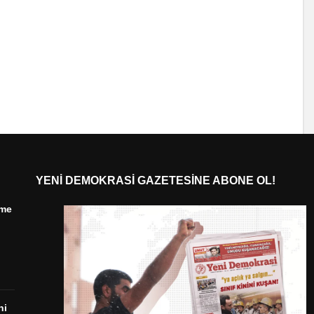
YENI DEMOKRASI GAZETESINE ABONE OL!
ime
ni