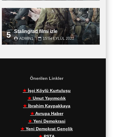
Stalingrad filmi izle
5
ADMIN1
15TH EYLÜL 2022
Önerilen Linkler
★
İşçi Köylü Kurtuluşu
★
Umut Yayımcılık
★
İbrahim Kaypakkaya
★
Avrupa Haber
★
Yeni Demokrasi
★
Yeni Demokrat Gençlik
★
PŞTA