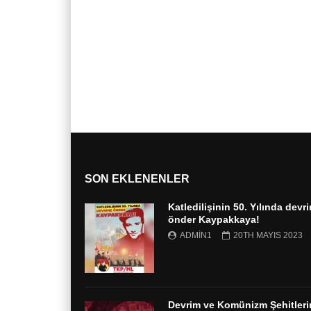
SON EKLENENLER
Katledilişinin 50. Yılında devr
önder Kaypakkaya!
ADMIN1
20TH MAYIS 2023
Devrim ve Komünizm Şehitleri