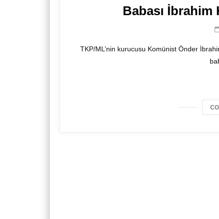
Babası İbrahim 
TKP/ML’nin kurucusu Komünist Önder İbrahi
bab
CO