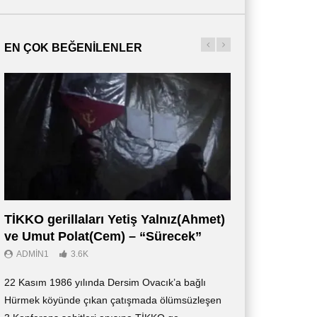
EN ÇOK BEĞENILENLER
TİKKO gerillaları Yetiş Yalnız(Ahmet)
Οι Αντάρτες 
ve Umut Polat(Cem) – “Sürecek”
Ντοκιμαντέρ (
ADMIN1
3.6K
ADMIN3
2.7K
22 Kasım 1986 yılında Dersim Ovacık’a bağlı
«Οι Αντάρτες των 
Hürmek köyünde çıkan çatışmada ölümsüzleşen
ντοκιμαντέρ, το οπ