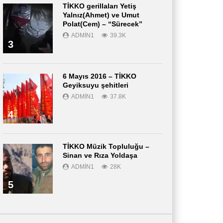
TİKKO gerillaları Yetiş
Yalnız(Ahmet) ve Umut
Polat(Cem) – “Sürecek”
ADMIN1
39.3K
3
6 Mayıs 2016 – TİKKO
Geyiksuyu şehitleri
ADMIN1
37.8K
4
TİKKO Müzik Topluluğu –
Sinan ve Rıza Yoldaşa
ADMIN1
28K
5