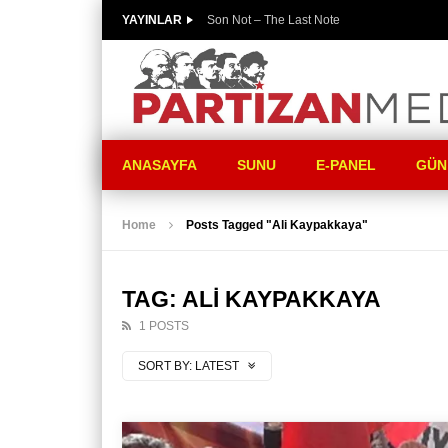
YAYINLAR
Son Not – The Last Note
ANASAYFA
SUNU
E-PANEL
GÜN
Home
Posts Tagged "Ali Kaypakkaya"
TAG: ALI KAYPAKKAYA
1 POSTS
SORT BY:
LATEST