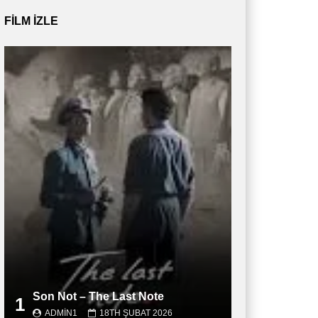
FILM IZLE
Son Not – The Last Note
1
ADMIN1
18TH ŞUBAT 2026