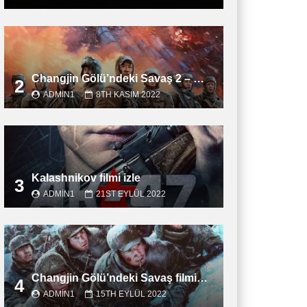
Changjin Gölü’ndeki Savaş 2 – Water Gate Bridge filmini izle
2
ADMIN1
8TH KASIM 2022
Kalashnikov filmi izle
3
ADMIN1
21ST EYLÜL 2022
Changjin Gölü’ndeki Savaş filmini izle
4
ADMIN1
15TH EYLÜL 2022