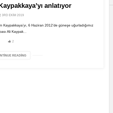
Kaypakkaya’yı anlatıyor
3RD EKIM 2019
m Kaypakkaya’yı, 6 Haziran 2012’de güneşe uğurladığımız
ası Ali Kaypak...
2
NTINUE READING