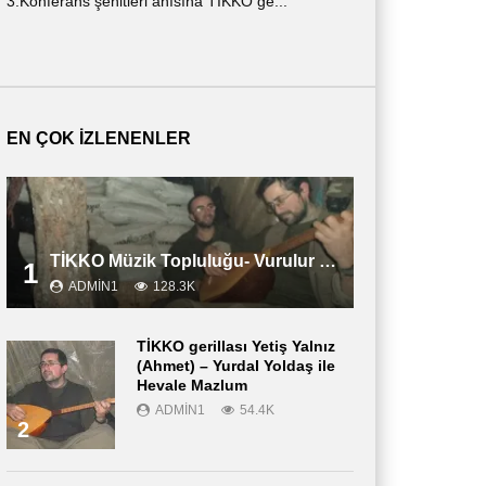
3.Konferans şehitleri anısına TİKKO ge...
ημερολόγιο ενός ν
περιγράφε...
EN ÇOK İZLENENLER
TİKKO Müzik Topluluğu- Vurulur Vali
1
ADMIN1
128.3K
TİKKO gerillası Yetiş Yalnız
(Ahmet) – Yurdal Yoldaş ile
Hevale Mazlum
ADMIN1
54.4K
2