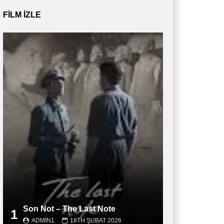
FILM IZLE
Son Not – The Last Note
1
ADMIN1
18TH ŞUBAT 2026