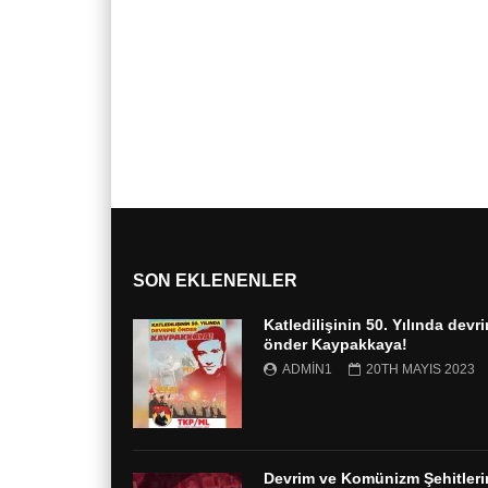
SON EKLENENLER
Katledilişinin 50. Yılında devr
önder Kaypakkaya!
ADMIN1
20TH MAYIS 2023
Devrim ve Komünizm Şehitleri