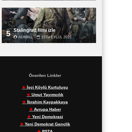
Stalingrad filmi izle
5
ADMIN1
15TH EYLÜL 2022
Önerilen Linkler
★
İşçi Köylü Kurtuluşu
★
Umut Yayımcılık
★
İbrahim Kaypakkaya
★
Avrupa Haber
★
Yeni Demokrasi
★
Yeni Demokrat Gençlik
★
PŞTA