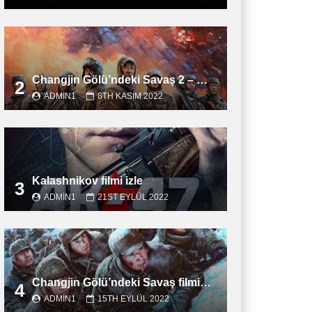
Changjin Gölü’ndeki Savaş 2 – Water Gate Bridge filmini izle
2
ADMIN1
8TH KASIM 2022
Kalashnikov filmi izle
3
ADMIN1
21ST EYLÜL 2022
Changjin Gölü’ndeki Savaş filmini izle
4
ADMIN1
15TH EYLÜL 2022